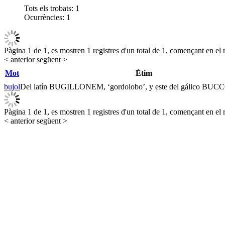
Tots els trobats:
1
Ocurrències:
1
Pàgina 1 de 1, es mostren 1 registres d'un total de 1, començant en el r
< anterior
següent >
Mot
Ètim
bujol
Del latín BUGILLONEM, ‘gordolobo’, y este del gálico BUCC
Pàgina 1 de 1, es mostren 1 registres d'un total de 1, començant en el r
< anterior
següent >