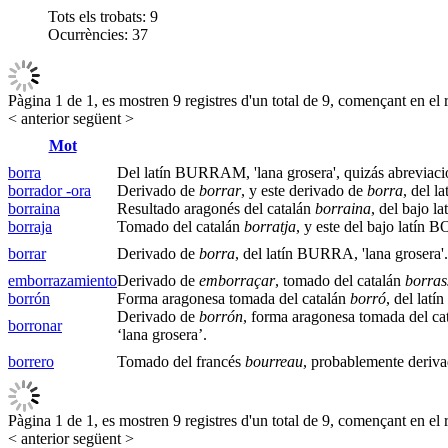
Tots els trobats:
9
Ocurrències:
37
Pàgina 1 de 1, es mostren 9 registres d'un total de 9, començant en el r
< anterior
següent >
Mot
borra
Del latín BURRAM, 'lana grosera', quizás abrevia
borrador -ora
Derivado de
borrar
, y este derivado de
borra
, del l
borraina
Resultado aragonés del catalán
borraina
, del bajo 
borraja
Tomado del catalán
borratja
, y este del bajo latí
borrar
Derivado de
borra
, del latín BURRA, 'lana grosera'.
emborrazamiento
Derivado de
emborraçar
, tomado del catalán
borras
borrón
Forma aragonesa tomada del catalán
borró
, del lat
Derivado de
borrón
, forma aragonesa tomada del ca
borronar
‘lana grosera’.
borrero
Tomado del francés
bourreau
, probablemente deriv
Pàgina 1 de 1, es mostren 9 registres d'un total de 9, començant en el r
< anterior
següent >