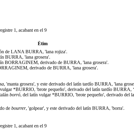
egistre 1, acabant en el 9
Ètim
ción de LANA BURRA, 'lana rojiza'.
atín BURRA, 'lana grosera'.
latín BORRAGINEM, derivado de BURRA, 'lana grosera'.
n BORRAGINEM, derivado de BURRA, 'lana grosera'.
sa
, 'manta grosera', y este derivado del latín tardío BURRA, 'lana grose
ín vulgar *BURRIO, 'brote pequeño', derivado del latín tardío BURRA, ‘
talán
borró
, del latín vulgar *BURRIO, 'brote pequeño', derivado del
ado de
bourrer
, 'golpear', y este derivado del latín BURRA, 'borra'.
egistre 1, acabant en el 9