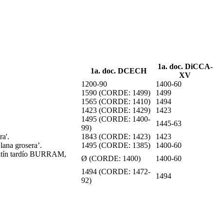
1a. doc. DiCCA-
1a. doc. DCECH
XV
1200-90
1400-60
1590 (CORDE: 1499)
1499
1565 (CORDE: 1410)
1494
1423 (CORDE: 1429)
1423
1495 (CORDE: 1400-
1445-63
99)
ra'.
1843 (CORDE: 1423)
1423
lana grosera’.
1495 (CORDE: 1385)
1400-60
 latín tardío BURRAM,
Ø (CORDE: 1400)
1400-60
1494 (CORDE: 1472-
1494
92)