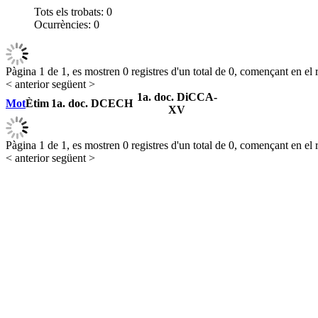
Tots els trobats:
0
Ocurrències:
0
Pàgina 1 de 1, es mostren 0 registres d'un total de 0, començant en el r
< anterior
següent >
1a. doc. DiCCA-
Mot
Ètim
1a. doc. DCECH
XV
Pàgina 1 de 1, es mostren 0 registres d'un total de 0, començant en el r
< anterior
següent >