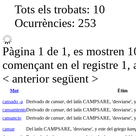
Tots els trobats:
10
Ocurrències:
253
Pàgina 1 de 1, es mostren 10
començant en el registre 1, 
< anterior
següent >
Mot
Ètim
cansado -a
Derivado de
cansar
, del latín CAMPSARE, 'desviarse', y
cansamiento
Derivado de
cansar
, del latín CAMPSARE, 'desviarse', y
cansancio
Derivado de
cansar
, del latín CAMPSARE, 'desviarse', y
cansar
Del latín CAMPSARE, 'desviarse', y este del griego
kam