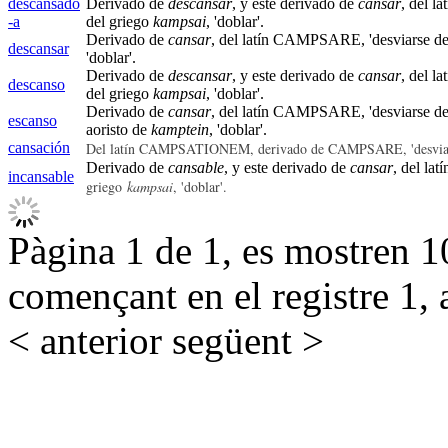
descansado
Derivado de
descansar
, y este derivado de
cansar
, del l
-a
del griego
kampsai
, 'doblar'.
Derivado de
cansar
, del latín CAMPSARE, 'desviarse del
descansar
'doblar'.
Derivado de
descansar
, y este derivado de
cansar
, del l
descanso
del griego
kampsai
, 'doblar'.
Derivado de
cansar
, del latín CAMPSARE, 'desviarse del
escanso
aoristo de
kamptein
, 'doblar'.
cansación
D
el latín CAMPSATIONEM, derivado de CAMPSARE, 'desviarse
Derivado de
cansable
, y este derivado de
cansar
, del latí
incansable
griego
kampsai
, 'doblar'.
Pàgina 1 de 1, es mostren 10
començant en el registre 1, 
< anterior
següent >