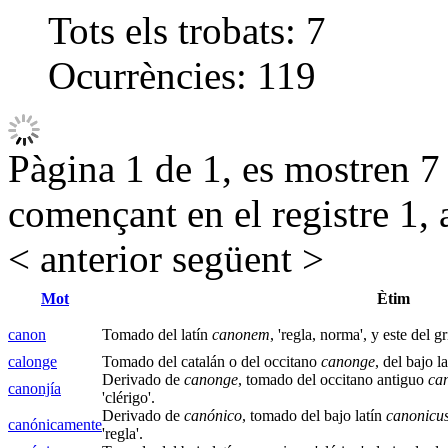
Tots els trobats:
7
Ocurrències:
119
Pàgina 1 de 1, es mostren 7 r
començant en el registre 1, 
< anterior
següent >
Mot
Ètim
canon
Tomado del latín
canonem
, 'regla, norma', y este del 
calonge
Tomado del catalán o del occitano
canonge
, del bajo
Derivado de
canonge
, tomado del occitano antiguo
ca
canonjía
'clérigo'.
Derivado de
canónico
, tomado del bajo latín
canonicu
canónicamente
'regla'.