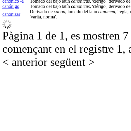
canónico -a
Tomado del bajo latín
canonicus
, 'clérigo', derivado d
canónigo
Tomado del bajo latín
canonicus
, 'clérigo', derivado d
Derivado de
canon
, tomado del latín
canonem
, 'regla,
canonizar
'varita, norma'.
Pàgina 1 de 1, es mostren 7 r
començant en el registre 1, 
< anterior
següent >