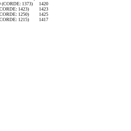
0 (CORDE: 1373)
1420
 (CORDE: 1423)
1423
 (CORDE: 1250)
1425
 (CORDE: 1215)
1417