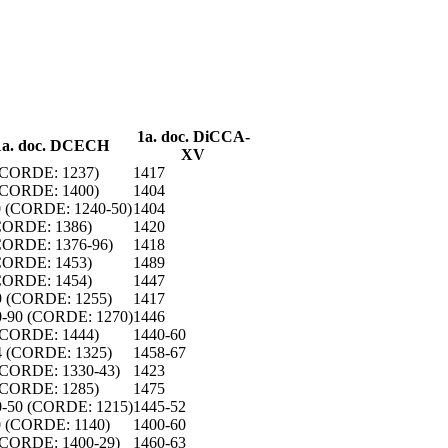
1a. doc. DiCCA-
1a. doc. DCECH
XV
 (CORDE: 1237)
1417
 (CORDE: 1400)
1404
0 (CORDE: 1240-50)
1404
CORDE: 1386)
1420
CORDE: 1376-96)
1418
CORDE: 1453)
1489
CORDE: 1454)
1447
9 (CORDE: 1255)
1417
0-90 (CORDE: 1270)
1446
 (CORDE: 1444)
1440-60
4 (CORDE: 1325)
1458-67
 (CORDE: 1330-43)
1423
 (CORDE: 1285)
1475
0-50 (CORDE: 1215)
1445-52
0 (CORDE: 1140)
1400-60
 (CORDE: 1400-29)
1460-63