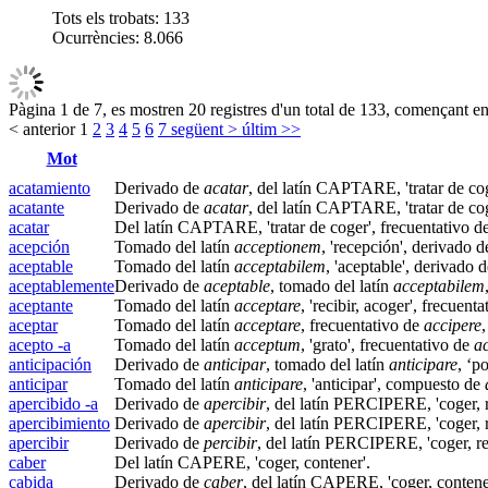
Tots els trobats:
133
Ocurrències:
8.066
Pàgina 1 de 7, es mostren 20 registres d'un total de 133, començant en 
< anterior
1
2
3
4
5
6
7
següent >
últim >>
Mot
acatamiento
Derivado de
acatar
, del latín CAPTARE, 'tratar de co
acatante
Derivado de
acatar
, del latín CAPTARE, 'tratar de co
acatar
Del latín CAPTARE, 'tratar de coger',
frecuentativo
de
acepción
Tomado del latín
acceptionem
, 'recepción', derivado 
aceptable
Tomado del latín
acceptabilem
, 'aceptable', derivado 
aceptablemente
Derivado de
aceptable
, tomado del latín
acceptabilem
aceptante
Tomado del latín
acceptare
, 'recibir, acoger', frecuent
aceptar
Tomado del latín
acceptare
, frecuentativo de
accipere
,
acepto -a
Tomado del latín
acceptum
, 'grato', frecuentativo de
a
anticipación
Derivado de
anticipar
, tomado del latín
anticipare
, ‘p
anticipar
Tomado del latín
anticipare
, 'anticipar', compuesto de
apercibido -a
Derivado de
apercibir
, del latín PERCIPERE, 'coger, 
apercibimiento
Derivado de
apercibir
, del latín PERCIPERE, 'coger, 
apercibir
Derivado de
percibir
, del latín PERCIPERE, 'coger, r
caber
Del latín CAPERE, 'coger, contener'.
cabida
Derivado de
caber
, del latín CAPERE, 'coger, contene