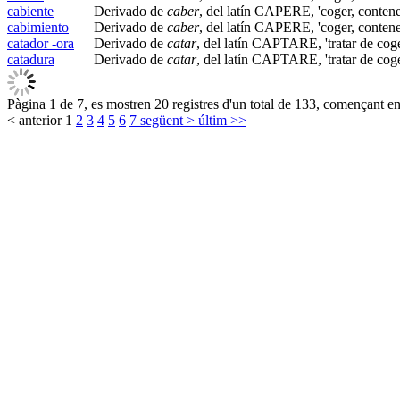
cabiente
Derivado de
caber
, del latín CAPERE, 'coger, contene
cabimiento
Derivado de
caber
, del latín CAPERE, 'coger, contene
catador -ora
Derivado de
catar
, del latín CAPTARE, 'tratar de cog
catadura
Derivado de
catar
, del latín CAPTARE, 'tratar de cog
Pàgina 1 de 7, es mostren 20 registres d'un total de 133, començant en 
< anterior
1
2
3
4
5
6
7
següent >
últim >>