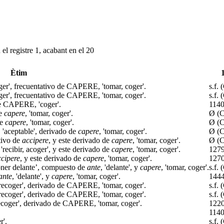
el registre 1, acabant en el 20
Ètim
ger', frecuentativo de CAPERE, 'tomar, coger'.
s.f.
ger', frecuentativo de CAPERE, 'tomar, coger'.
s.f.
 CAPERE, 'coger'.
114
de
capere
, 'tomar, coger'.
Ø (
de
capere
, 'tomar, coger'.
Ø (
, 'aceptable', derivado de
capere
, 'tomar, coger'.
Ø (
ativo de
accipere
, y este derivado de
capere
, 'tomar, coger'.
Ø (
 'recibir, acoger', y este derivado de
capere
, 'tomar, coger'.
127
ccipere
, y este derivado de
capere
, 'tomar, coger'.
127
oner delante’, compuesto de
ante
, 'delante', y
capere
, 'tomar, coger'.
s.f.
ante
, 'delante', y
capere
, 'tomar, coger'.
144
recoger', derivado de CAPERE, 'tomar, coger'.
s.f.
recoger', derivado de CAPERE, 'tomar, coger'.
s.f.
ecoger', derivado de CAPERE, 'tomar, coger'.
122
114
r'.
s.f.