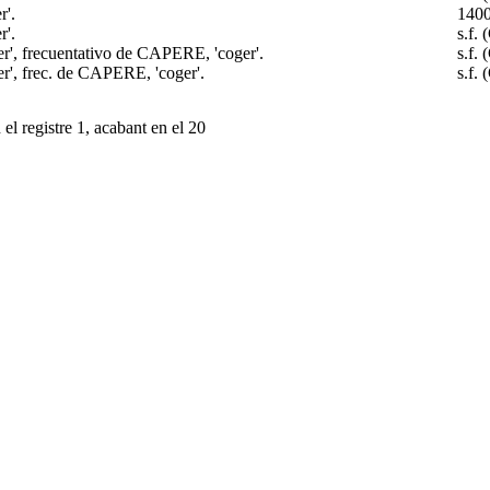
r'.
140
r'.
s.f.
er', frecuentativo de CAPERE, 'coger'.
s.f.
er', frec. de CAPERE, 'coger'.
s.f.
el registre 1, acabant en el 20