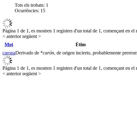
Tots els trobats:
1
Ocurrències:
15
Pàgina 1 de 1, es mostren 1 registres d'un total de 1, començant en el r
< anterior
següent >
Mot
Ètim
carona
Derivado de *
carón
, de origen incierto, probablemente prerro
Pàgina 1 de 1, es mostren 1 registres d'un total de 1, començant en el r
< anterior
següent >