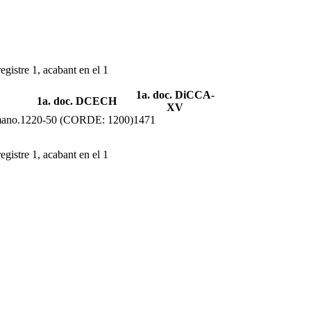
egistre 1, acabant en el 1
1a. doc. DiCCA-
1a. doc. DCECH
XV
mano.
1220-50 (CORDE: 1200)
1471
egistre 1, acabant en el 1