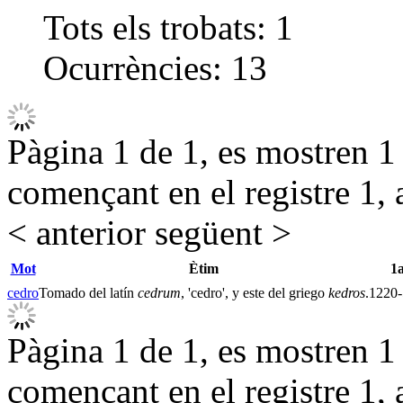
Tots els trobats:
1
Ocurrències:
13
Pàgina 1 de 1, es mostren 1 r
començant en el registre 1, 
< anterior
següent >
Mot
Ètim
1
cedro
Tomado del latín
cedrum
, 'cedro', y este del griego
kedros
.
1220
Pàgina 1 de 1, es mostren 1 r
començant en el registre 1, 