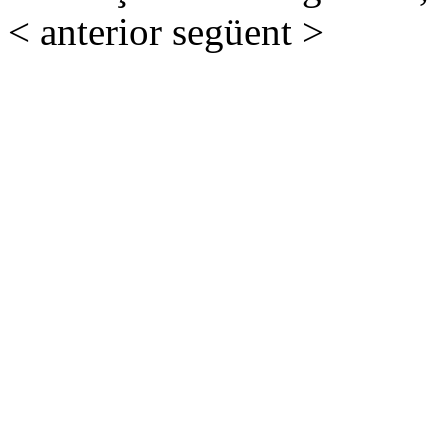
< anterior
següent >