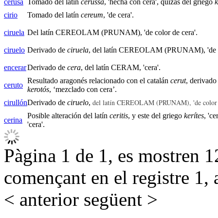
cerusa
Tomado del latín
cerussa
, 'hecha con cera', quizás del griego
k
cirio
Tomado del latín
cereum
, 'de cera'.
ciruela
Del latín CEREOLAM (PRUNAM), 'de color de cera'.
ciruelo
Derivado de
ciruela
, del latín CEREOLAM (PRUNAM), 'de co
encerar
Derivado de
cera
, del latín CERAM, 'cera'.
Resultado aragonés relacionado con el catalán
cerut
, derivado
ceruto
kerotós
, ‘mezclado con cera’.
del latín CEREOLAM (PRUNAM), 'de color d
cirullón
Derivado de
ciruelo
,
Posible alteración del latín
ceritis
, y este del griego
kerítes
, 'c
cerina
'cera'.
Pàgina 1 de 1, es mostren 12
començant en el registre 1, 
< anterior
següent >