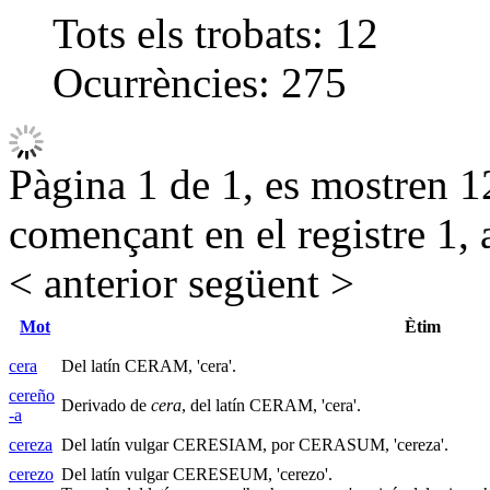
Tots els trobats:
12
Ocurrències:
275
Pàgina 1 de 1, es mostren 12
començant en el registre 1, 
< anterior
següent >
Mot
Ètim
cera
Del latín CERAM, 'cera'.
cereño
Derivado de
cera
, del latín CERAM, 'cera'.
-a
cereza
Del latín vulgar CERESIAM, por CERASUM, 'cereza'.
cerezo
Del latín vulgar CERESEUM, 'cerezo'.