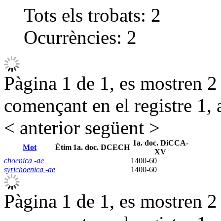
Tots els trobats:
2
Ocurrències:
2
Pàgina 1 de 1, es mostren 2 r
començant en el registre 1, 
< anterior
següent >
1a. doc. DiCCA-
Mot
Ètim
1a. doc. DCECH
XV
choenica -ae
1400-60
syrichoenica -ae
1400-60
Pàgina 1 de 1, es mostren 2 r