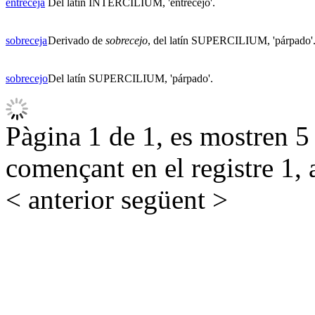
entreceja
Del latín INTERCILIUM, 'entrecejo'.
sobreceja
Derivado de
sobrecejo
, del latín SUPERCILIUM, 'párpado'
sobrecejo
Del latín SUPERCILIUM, 'párpado'.
Pàgina 1 de 1, es mostren 5 r
començant en el registre 1, 
< anterior
següent >