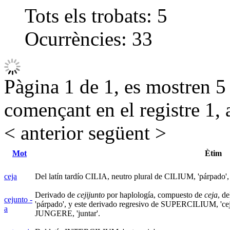
Tots els trobats:
5
Ocurrències:
33
Pàgina 1 de 1, es mostren 5 r
començant en el registre 1, 
< anterior
següent >
Mot
Ètim
ceja
Del latín tardío CILIA, neutro plural de CILIUM, 'párpado
Derivado de
cejijunto
por haplología, compuesto de
ceja
, d
cejunto -
'párpado', y este derivado regresivo de SUPERCILIUM, 'cej
a
JUNGERE, 'juntar'.