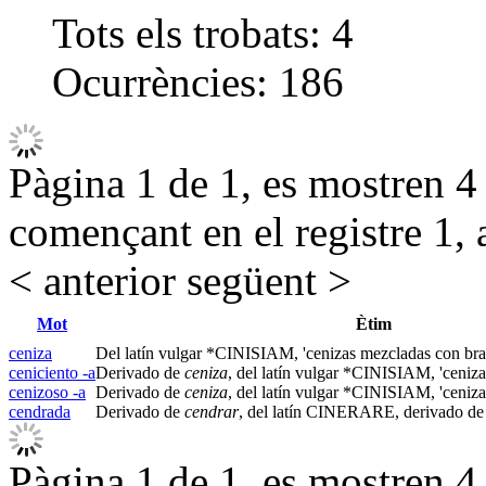
Tots els trobats:
4
Ocurrències:
186
Pàgina 1 de 1, es mostren 4 r
començant en el registre 1, 
< anterior
següent >
Mot
Ètim
ceniza
Del latín vulgar *CINISIAM, 'cenizas mezcladas con bras
ceniciento -a
Derivado de
ceniza
, del latín vulgar *CINISIAM, 'ceniza
cenizoso -a
Derivado de
ceniza
, del latín vulgar *CINISIAM, 'ceniza
cendrada
Derivado de
cendrar
, del latín CINERARE, derivado de 
Pàgina 1 de 1, es mostren 4 r