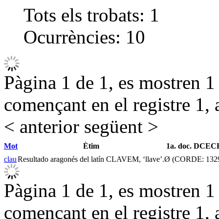
Tots els trobats:
1
Ocurrències:
10
Pàgina 1 de 1, es mostren 1 r
començant en el registre 1, 
< anterior
següent >
Mot
Ètim
1a. doc. DCEC
clau
Resultado aragonés del latín CLAVEM, ‘llave’.
Ø (CORDE: 132
Pàgina 1 de 1, es mostren 1 r
començant en el registre 1, 