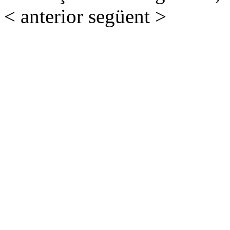
< anterior
següent >