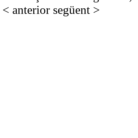
< anterior
següent >