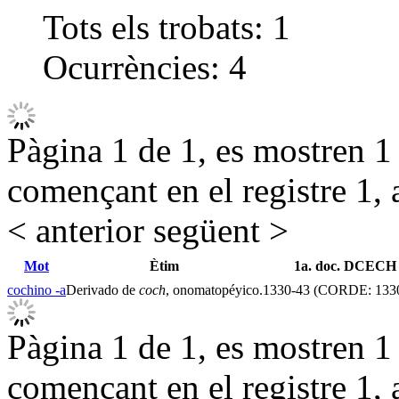
Tots els trobats:
1
Ocurrències:
4
Pàgina 1 de 1, es mostren 1 r
començant en el registre 1, 
< anterior
següent >
Mot
Ètim
1a. doc. DCECH
cochino
-a
Derivado de
coch
, onomatopéyico.
1330-43 (CORDE: 133
Pàgina 1 de 1, es mostren 1 r
començant en el registre 1, 