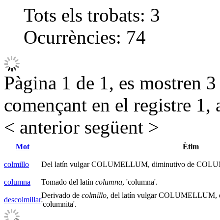
Tots els trobats:
3
Ocurrències:
74
Pàgina 1 de 1, es mostren 3 r
començant en el registre 1, 
< anterior
següent >
Mot
Ètim
colmillo
Del latín vulgar COLUMELLUM, diminutivo de COLU
columna
Tomado del latín
columna
, 'columna'.
Derivado de
colmillo
, del latín vulgar COLUMELLUM
descolmillar
'columnita'.