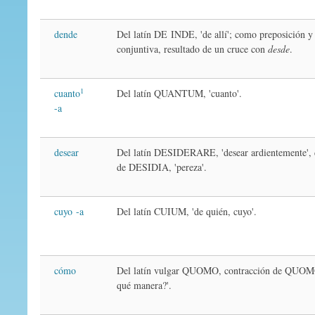
dende
Del latín DE INDE, 'de allí'; como preposición y
conjuntiva, resultado de un cruce con
desde
.
1
cuanto
Del latín QUANTUM, 'cuanto'.
-a
desear
Del latín DESIDERARE, 'desear ardientemente', 
de DESIDIA, 'pereza'.
cuyo -a
Del latín CUIUM, 'de quién, cuyo'.
cómo
Del latín vulgar QUOMO, contracción de QUO
qué manera?'.