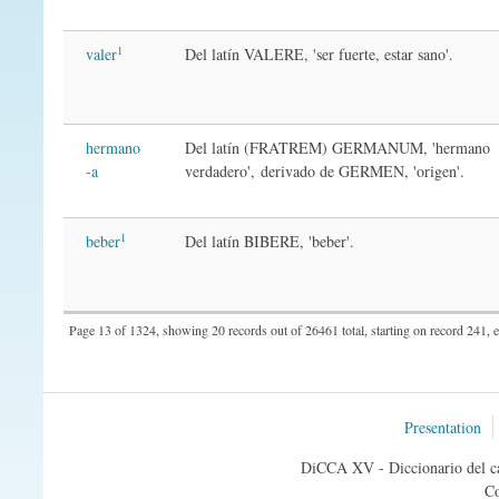
1
valer
Del latín VALERE, 'ser fuerte, estar sano'.
hermano
Del latín (FRATREM) GERMANUM, 'hermano
-a
verdadero',
derivado de GERMEN, 'origen'.
1
beber
Del latín BIBERE, 'beber'.
Page 13 of 1324, showing 20 records out of 26461 total, starting on record 241,
Presentation
DiCCA XV - Diccionario del ca
Co