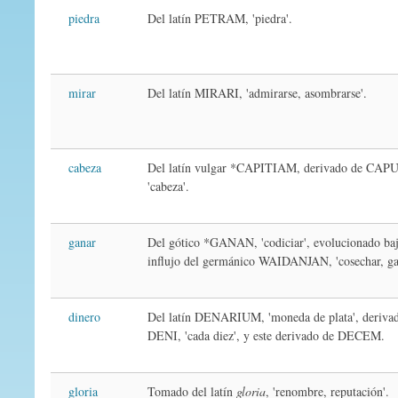
piedra
Del latín PETRAM, 'piedra'.
mirar
Del latín MIRARI, 'admirarse, asombrarse'.
cabeza
Del latín vulgar *CAPITIAM, derivado de CAP
'cabeza'.
ganar
Del gótico *GANAN, 'codiciar', evolucionado baj
influjo del germánico WAIDANJAN, 'cosechar, ga
dinero
Del latín DENARIUM, 'moneda de plata', deriva
DENI, 'cada diez', y este derivado de DECEM.
gloria
Tomado del latín
gloria
, 'renombre, reputación'.