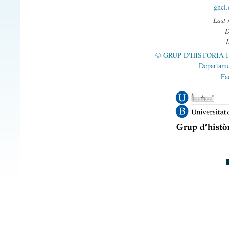
ghcl
Last 
© GRUP D'HISTÒRIA 
Departame
Fa