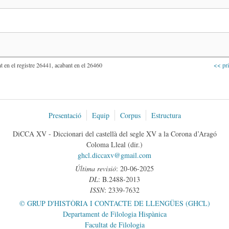
 en el registre 26441, acabant en el 26460
<< pr
Presentació
Equip
Corpus
Estructura
DiCCA XV - Diccionari del castellà del segle XV a la Corona d’Aragó
Coloma Lleal (dir.)
ghcl.diccaxv@gmail.com
Última revisió
: 20-06-2025
DL
: B.2488-2013
ISSN
: 2339-7632
© GRUP D'HISTÒRIA I CONTACTE DE LLENGÜES (GHCL)
Departament de Filologia Hispànica
Facultat de Filologia