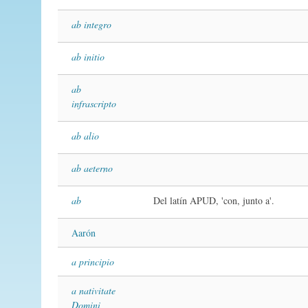
ab integro
ab initio
ab
infrascripto
ab alio
ab aeterno
ab
Del latín APUD, 'con, junto a'.
Aarón
a principio
a nativitate
Domini