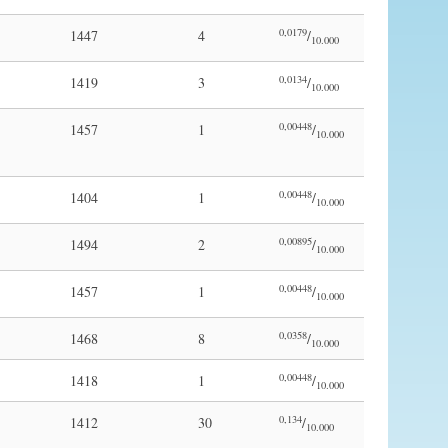
0,0179
1447
4
/
10.000
0,0134
1419
3
/
10.000
0,00448
1457
1
/
10.000
0,00448
1404
1
/
10.000
0,00895
1494
2
/
10.000
0,00448
1457
1
/
10.000
0,0358
1468
8
/
10.000
0,00448
1418
1
/
10.000
0,134
1412
30
/
10.000