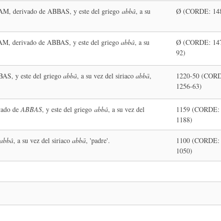
AM, derivado de ABBAS, y este del griego
abbâ
, a su
Ø (CORDE: 14
AM, derivado de ABBAS, y este del griego
abbâ
, a su
Ø (CORDE: 14
92)
AS, y este del griego
abbâ
, a su vez del siriaco
abbā
,
1220-50 (COR
1256-63)
vado de
ABBAS
, y este del griego
abbâ
, a su vez del
1159 (CORDE:
1188)
abbâ
, a su vez del siriaco
abbā
, 'padre'.
1100 (CORDE:
1050)