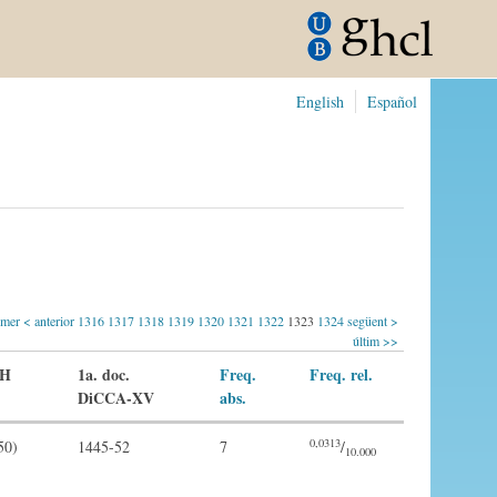
English
Español
imer
< anterior
1316
1317
1318
1319
1320
1321
1322
1323
1324
següent >
últim >>
CH
1a. doc.
Freq.
Freq. rel.
DiCCA-XV
abs.
0,0313
50)
1445-52
7
/
10.000