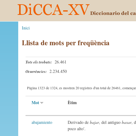
Inici
Llista de mots per freqüència
26.461
Tots els trobats:
2.234.450
Ocurrències:
Pàgina 1323 de 1324, es mostren 20 registres d'un total de 26461, començant
Mot
Ètim
abajamiento
Derivado de
bajar
, del antiguo
baxar
, 
poco alto'.