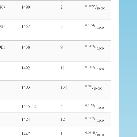
0,00895
86)
1499
2
/
10.000
0,0134
72-
1457
3
/
10.000
0,0403
DE:
1438
9
/
10.000
0,0492
1492
11
/
10.000
0,600
1403
134
/
10.000
0,0179
1445-52
4
/
10.000
0,0537
1424
12
/
10.000
0,00448
1447
1
/
10.000