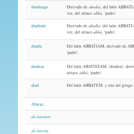
abadiazgo
Derivado de
abadía
, del latín ABBATI
vez, del siriaco
abbā
, 'padre'.
abadiado
Derivado de
abadía
, del latín ABBATI
vez, del siriaco
abbā
, 'padre'.
abadía
Del latín ABBATIAM, derivado de ABB
'padre'.
abadesa
Del latín ABATISSAM, 'abadesa', deri
siriaco
abbā
, 'padre'.
abad
Del latín ABBATEM, y este del griego
Abacuc
ab intestato
ab interim