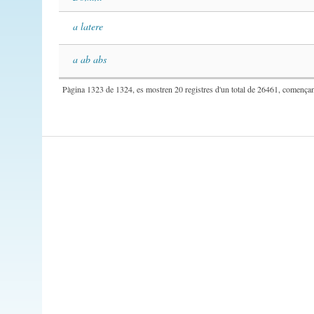
a latere
a ab abs
Pàgina 1323 de 1324, es mostren 20 registres d'un total de 26461, començant