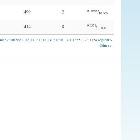
0,00895
1499
2
/
10.000
0,0358
1414
8
/
10.000
imer
< anterior
1316
1317
1318
1319
1320
1321
1322
1323
1324
següent >
últim >>