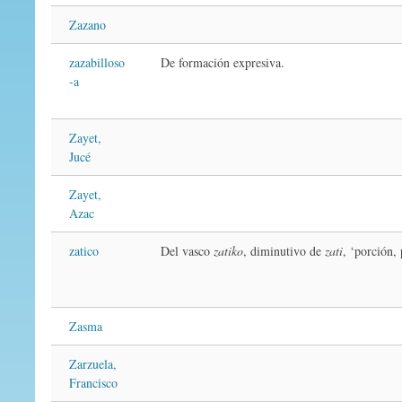
Zazano
zazabilloso
De formación expresiva.
-a
Zayet,
Jucé
Zayet,
Azac
zatico
Del vasco
zatiko
, diminutivo de
zati
, ‘porción,
Zasma
Zarzuela,
Francisco