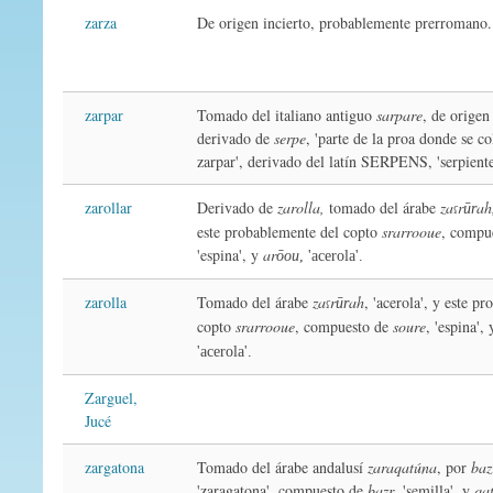
zarza
De origen incierto, probablemente prerromano.
zarpar
Tomado del italiano antiguo
sarpare
, de origen
derivado de
serpe
, 'parte de la proa donde se co
zarpar', derivado del latín SERPENS, 'serpiente
zarollar
Derivado de
zarolla,
tomado del árabe
za
r
ah
ūr
ʕ
este probablemente del copto
srarrooue
, compu
'espina', y
ar
ōou
, 'acerola'.
zarolla
Tomado del árabe
za
r
ah
, 'acerola', y este p
ūr
ʕ
copto
srarrooue
, compuesto de
soure
, 'espina',
'acerola'.
Zarguel,
Jucé
zargatona
Tomado del árabe andalusí
zaraqatúna
, por
baz
'zaragatona', compuesto de
bazr
, 'semilla', y
qa