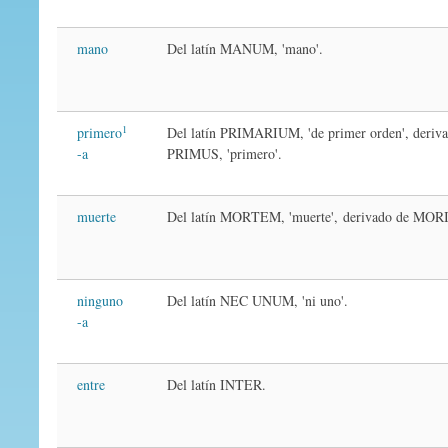
mano
Del latín MANUM, 'mano'.
1
primero
Del latín PRIMARIUM, 'de primer orden', deriv
-a
PRIMUS, 'primero'.
muerte
Del latín MORTEM, 'muerte',
derivado de MORI,
ninguno
Del latín NEC UNUM, 'ni uno'.
-a
entre
Del latín INTER.