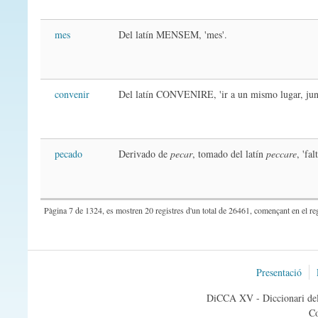
mes
Del latín MENSEM, 'mes'.
convenir
Del latín CONVENIRE, 'ir a un mismo lugar, junt
pecado
Derivado de
pecar
, tomado del latín
peccare
, 'fal
Pàgina 7 de 1324, es mostren 20 registres d'un total de 26461, començant en el reg
Presentació
DiCCA XV - Diccionari del 
Co