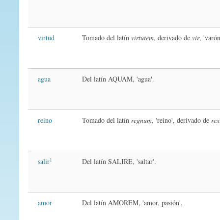
virtud
Tomado del latín
virtutem
, derivado de
vir
, 'varón
agua
Del latín AQUAM, 'agua'.
reino
Tomado del latín
regnum
, 'reino', derivado de
rex
1
salir
Del latín SALIRE, 'saltar'.
amor
Del latín AMOREM, 'amor, pasión'.