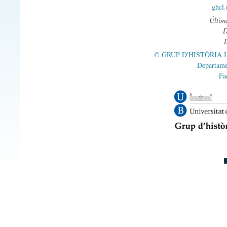
ghcl
Última
© GRUP D'HISTÒRIA 
Departame
Fa