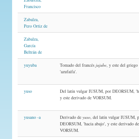
Francisco
Zabalza,
Pero Ortiz de
Zabalza,
García
Beltrán de
yuyuba
Tomado del francés
jujube
, y este del grieg
'azufaifa'.
yuso
Del latín vulgar IUSUM, por DEORSUM, 'ha
y este derivado de VORSUM.
yusano -a
Derivado de
yuso
, del latín vulgar IUSUM, 
DEORSUM, 'hacia abajo', y este derivado d
VORSUM.