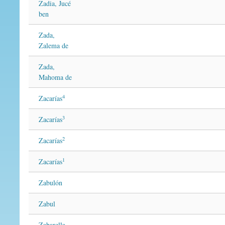
Zadia, Jucé
ben
Zada,
Zalema de
Zada,
Mahoma de
4
Zacarías
3
Zacarías
2
Zacarías
1
Zacarías
Zabulón
Zabul
Zabarella,