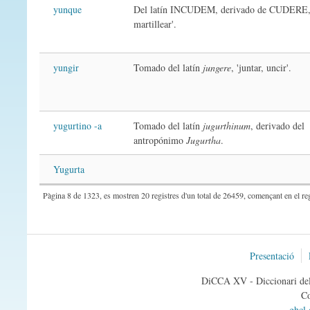
yunque
Del latín INCUDEM, derivado de CUDERE, 
martillear'.
yungir
Tomado del latín
jungere
, 'juntar, uncir'.
yugurtino -a
Tomado del latín
jugurthinum
, derivado del
antropónimo
Jugurtha
.
Yugurta
Pàgina 8 de 1323, es mostren 20 registres d'un total de 26459, començant en el reg
Presentació
DiCCA XV - Diccionari del 
Co
ghcl