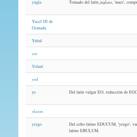
yugla
Tomado del latín
juglans
, 'nuez', com
Yucef III de
Granada
Yubal
yra
Yolant
yod
yo
Del latín vulgar EO, reducción de EGO,
ylazon
yezgo
Del celto-latino EDUCUM, 'yezgo', var
latino EBULUM.