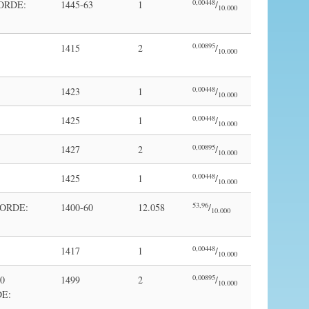
0,00448
CORDE:
1445-63
1
/
10.000
0,00895
1415
2
/
10.000
0,00448
1423
1
/
10.000
0,00448
1425
1
/
10.000
0,00895
1427
2
/
10.000
0,00448
1425
1
/
10.000
53,96
CORDE:
1400-60
12.058
/
10.000
0,00448
1417
1
/
10.000
0,00895
50
1499
2
/
10.000
E: