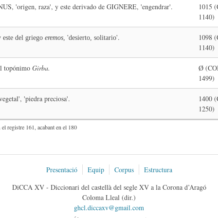
, 'origen, raza', y este derivado de GIGNERE, 'engendrar'.
1015 
1140)
.
1098 
 este del griego
eremos
, 'desierto, solitario'
1140)
el topónimo
Girba.
Ø (CO
1499)
etal', 'piedra preciosa'.
1400 
1250)
el registre 161, acabant en el 180
Presentació
Equip
Corpus
Estructura
DiCCA XV - Diccionari del castellà del segle XV a la Corona d’Aragó
Coloma Lleal (dir.)
ghcl.diccaxv@gmail.com