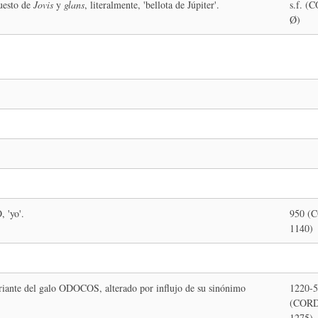
puesto de
Jovis
y
glans
, literalmente, 'bellota de Júpiter'.
s.f. (
Ø)
 'yo'.
950 (
1140)
iante del galo ODOCOS, alterado por influjo de su sinónimo
1220-
(CORD
1275)