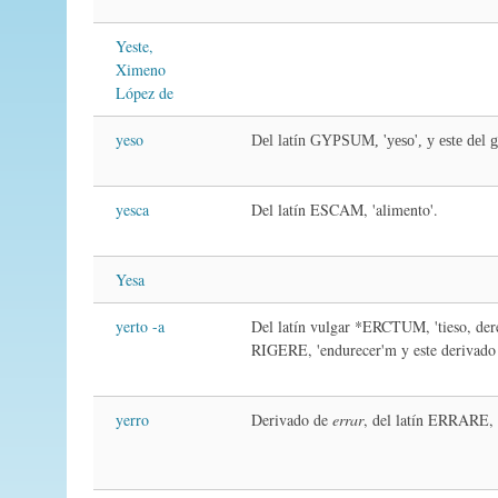
Yeste,
Ximeno
López de
yeso
Del latín GYPSUM, 'yeso', y este del 
yesca
Del latín ESCAM, 'alimento'.
Yesa
yerto -a
Del latín vulgar *ERCTUM, 'tieso, de
RIGERE, 'endurecer'm y este derivado
yerro
Derivado de
errar
, del latín ERRARE, '