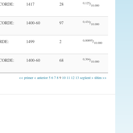
0,125
(CORDE:
1417
28
/
10.000
0,434
(CORDE:
1400-60
97
/
10.000
0,00895
RDE:
1499
2
/
10.000
0,304
(CORDE:
1400-60
68
/
10.000
<< primer
< anterior
5
6
7
8
9
10
11
12
13
següent >
últim >>