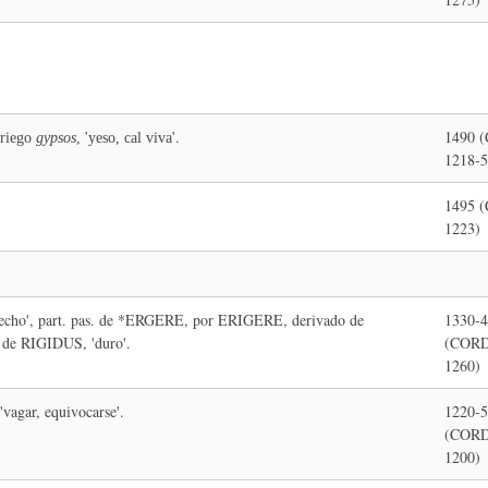
.
1490 
griego
gypsos
, 'yeso, cal viva'
1218-5
1495 
1223)
recho', part. pas. de *ERGERE, por ERIGERE, derivado de
1330-
 de RIGIDUS, 'duro'.
(CORD
1260)
vagar, equivocarse'.
1220-
(CORD
1200)