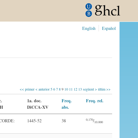
English
Español
<< primer
< anterior
5
6
7
8
9
10
11
12
13
següent >
últim >>
c.
1a. doc.
Freq.
Freq. rel.
H
DiCCA-XV
abs.
0,170
(CORDE:
1445-52
38
/
10.000