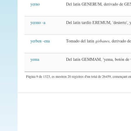
yerno
Del latín GENERUM, derivado de GENUS
yermo -a
Del latín tardío EREMUM, 'desierto', y
yerben -ena
Tomado del latín
girbanes
, derivado d
yema
Del latín GEMMAM, 'yema, botón de veg
Pàgina 9 de 1323, es mostren 20 registres d'un total de 26459, començant en 