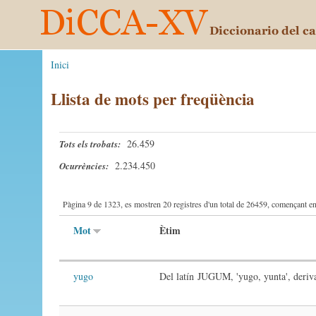
Inici
Llista de mots per freqüència
26.459
Tots els trobats:
2.234.450
Ocurrències:
Pàgina 9 de 1323, es mostren 20 registres d'un total de 26459, començant en 
Mot
Ètim
yugo
Del latín JUGUM, 'yugo, yunta', deri