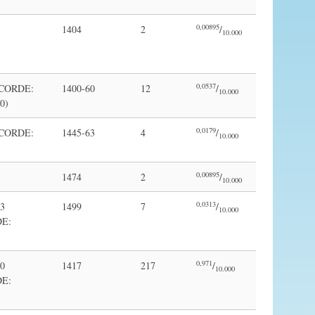
0,00895
1404
2
/
10.000
0,0537
(CORDE:
1400-60
12
/
10.000
0)
0,0179
(CORDE:
1445-63
4
/
10.000
0,00895
1474
2
/
10.000
0,0313
43
1499
7
/
10.000
E:
0,971
50
1417
217
/
10.000
E: