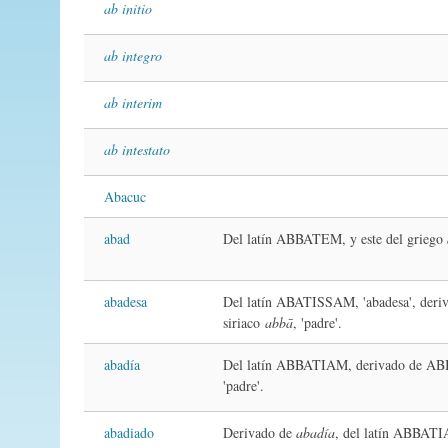
ab initio
ab integro
ab interim
ab intestato
Abacuc
abad
Del latín ABBATEM, y este del griego
abadesa
Del latín ABATISSAM, 'abadesa', deri
siriaco
abbā
, 'padre'.
abadía
Del latín ABBATIAM, derivado de ABB
'padre'.
abadiado
Derivado de
abadía
, del latín ABBATI