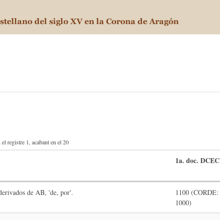
el registre 1, acabant en el 20
1a. doc. DCE
 derivados de AB, 'de, por'.
1100 (CORDE: 
1000)