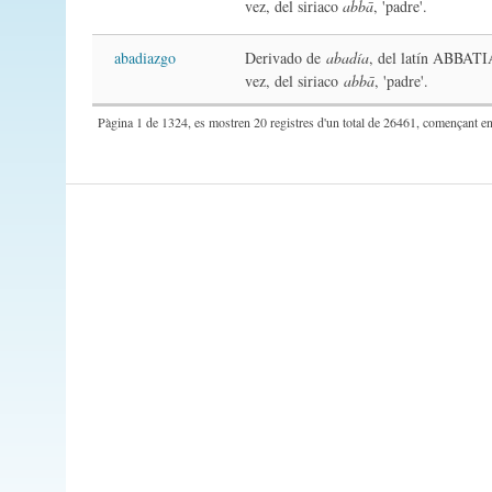
vez, del siriaco
abbā
, 'padre'.
abadiazgo
Derivado de
abadía
, del latín ABBATI
vez, del siriaco
abbā
, 'padre'.
Pàgina 1 de 1324, es mostren 20 registres d'un total de 26461, començant en 