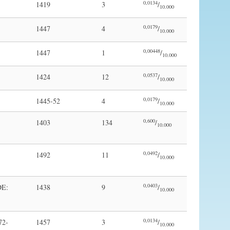
0,0134
1419
3
/
10.000
0,0179
1447
4
/
10.000
0,00448
1447
1
/
10.000
0,0537
1424
12
/
10.000
0,0179
1445-52
4
/
10.000
0,600
1403
134
/
10.000
0,0492
1492
11
/
10.000
0,0403
DE:
1438
9
/
10.000
0,0134
72-
1457
3
/
10.000