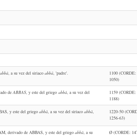
abbâ
, a su vez del siriaco
abbā
, 'padre'.
1100 (CORDE:
1050)
vado de
ABBAS
, y este del griego
abbâ
, a su vez del
1159 (CORDE:
1188)
AS, y este del griego
abbâ
, a su vez del siriaco
abbā
,
1220-50 (COR
1256-63)
AM, derivado de ABBAS, y este del griego
abbâ
, a su
Ø (CORDE: 14