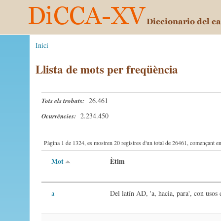
Inici
Llista de mots per freqüència
26.461
Tots els trobats:
2.234.450
Ocurrències:
Pàgina 1 de 1324, es mostren 20 registres d'un total de 26461, començant en 
Mot
Ètim
a
Del latín AD, 'a, hacia, para', con usos