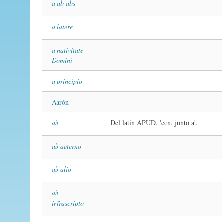
a ab abs
a latere
a nativitate
Domini
a principio
Aarón
ab
Del latín APUD, 'con, junto a'.
ab aeterno
ab alio
ab
infrascripto