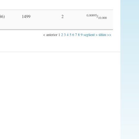
0,00895
86)
1499
2
/
10.000
< anterior
1
2
3
4
5
6
7
8
9
següent >
últim >>