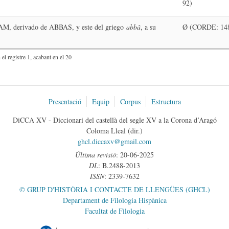
92)
AM, derivado de ABBAS, y este del griego
abbâ
, a su
Ø (CORDE: 14
el registre 1, acabant en el 20
Presentació
Equip
Corpus
Estructura
DiCCA XV - Diccionari del castellà del segle XV a la Corona d’Aragó
Coloma Lleal (dir.)
ghcl.diccaxv@gmail.com
Última revisió
: 20-06-2025
DL
: B.2488-2013
ISSN
: 2339-7632
© GRUP D'HISTÒRIA I CONTACTE DE LLENGÜES (GHCL)
Departament de Filologia Hispànica
Facultat de Filologia