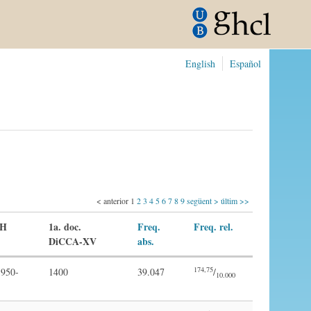
English
Español
< anterior
1
2
3
4
5
6
7
8
9
següent >
últim >>
CH
1a. doc.
Freq.
Freq. rel.
DiCCA-XV
abs.
174,75
950-
1400
39.047
/
10.000