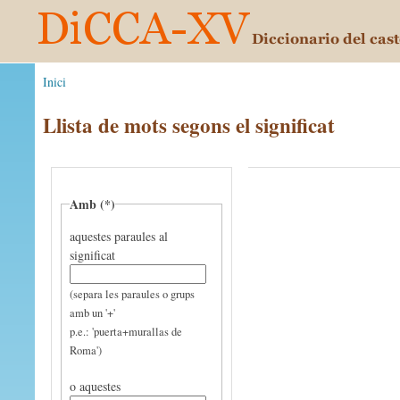
Inici
Llista de mots segons el significat
Amb (*)
aquestes paraules al
significat
(separa les paraules o grups
amb un '+'
p.e.: 'puerta+murallas de
Roma')
o aquestes