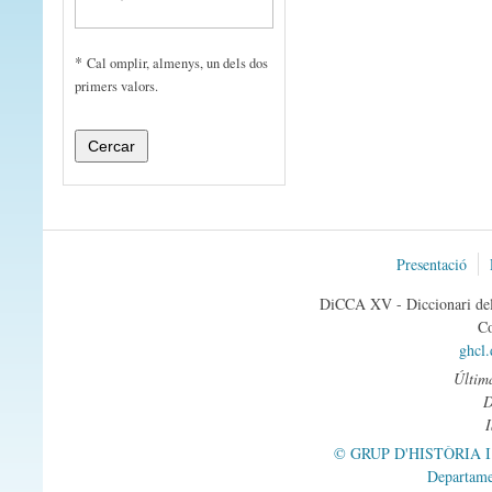
*
Cal omplir, almenys, un dels dos
primers valors.
Presentació
DiCCA XV - Diccionari del 
Co
ghcl
Última
© GRUP D'HISTÒRIA 
Departame