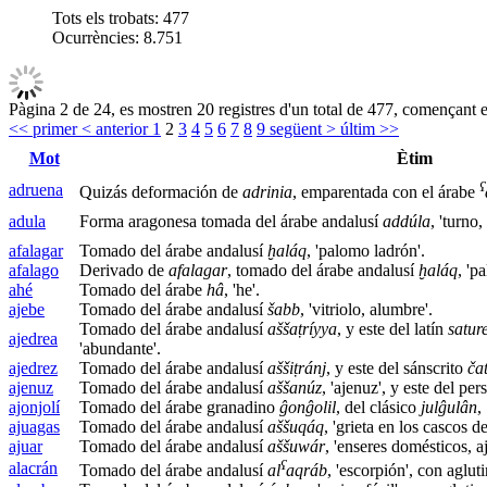
Tots els trobats:
477
Ocurrències:
8.751
Pàgina 2 de 24, es mostren 20 registres d'un total de 477, començant en
<< primer
< anterior
1
2
3
4
5
6
7
8
9
següent >
últim >>
Mot
Ètim
ʕ
adruena
Quizás deformación de
adrinia
, emparentada con el árabe
adula
Forma aragonesa tomada del árabe andalusí
addúla
, 'turno,
afalagar
Tomado del árabe andalusí
ḫaláq
, 'palomo ladrón'.
afalago
Derivado de
afalagar
, tomado del árabe andalusí
ḫaláq
, 'p
ahé
Tomado del árabe
hâ
, 'he'.
ajebe
Tomado del árabe andalusí
šabb
, 'vitriolo, alumbre'.
Tomado del árabe andalusí
aššaṭríyya
, y este del latín
satur
ajedrea
'abundante'.
ajedrez
Tomado del árabe andalusí
aššiṭránj
, y este del sánscrito
ča
ajenuz
Tomado del árabe andalusí
aššanúz
, 'ajenuz', y este del per
ajonjolí
Tomado del árabe granadino
ĝonĝolil
, del clásico
julĝulân
,
ajuagas
Tomado del árabe andalusí
aššuqáq
, 'grieta en los cascos de
ajuar
Tomado del árabe andalusí
aššuwár
, 'enseres domésticos, aj
ʕ
alacrán
Tomado del árabe andalusí
al
aqráb
, 'escorpión', con aglut