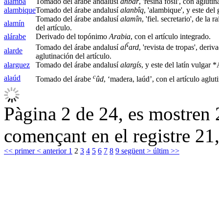
alamba
Tomado del árabe andalusí
ánbar
, 'resina fósil', con agluti
alambique
Tomado del árabe andalusí
alanbîq
, 'alambique', y este del
Tomado del árabe andalusí
alamîn
, 'fiel. secretario', de la ra
alamín
del artículo.
alárabe
Derivado del topónimo
Arabia
, con el artículo integrado.
ʕ
Tomado del árabe andalusí
al
ard
, 'revista de tropas', deri
alarde
aglutinación del artículo.
alarguez
Tomado del árabe andalusí
alargís
, y este del latín vulg
c
alaúd
Tomado del árabe
ûd
, ‘madera, laúd’, con el artículo aglut
Pàgina 2 de 24, es mostren 2
començant en el registre 21,
<< primer
< anterior
1
2
3
4
5
6
7
8
9
següent >
últim >>