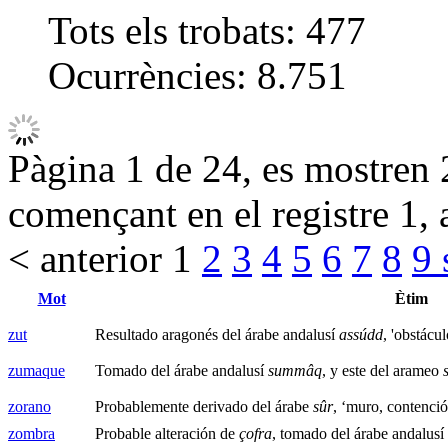
Tots els trobats:
477
Ocurrències:
8.751
Pàgina 1 de 24, es mostren 2
començant en el registre 1, 
< anterior
1
2
3
4
5
6
7
8
9
Mot
Ètim
zut
Resultado aragonés del árabe andalusí
assúdd
, 'obstácu
zumaque
Tomado del árabe andalusí
summâq
, y este del arameo
zorano
Probablemente derivado del árabe
sûr
, ‘muro, contenci
zombra
Probable alteración de
çofra
, tomado del árabe andalusí