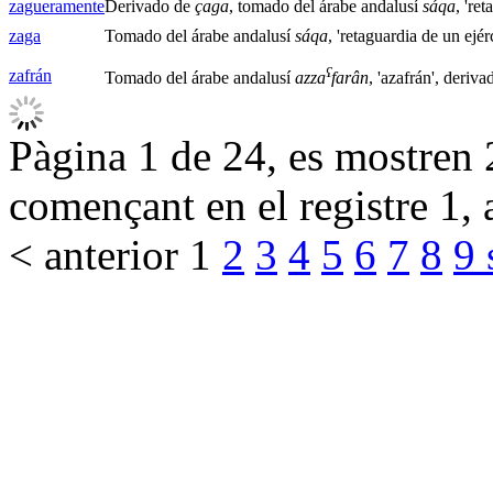
zagueramente
Derivado de
çaga
, tomado del árabe andalusí
sáqa
, 're
zaga
Tomado del árabe andalusí
sáqa
, 'retaguardia de un ejérc
ʕ
zafrán
Tomado del árabe andalusí
azza
farân
, 'azafrán', deriv
Pàgina 1 de 24, es mostren 2
començant en el registre 1, 
< anterior
1
2
3
4
5
6
7
8
9