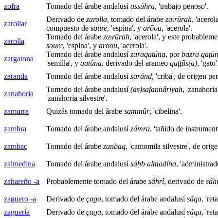
zofra
Tomado del árabe andalusí
assúhra
, 'trabajo penoso'.
Derivado de
zarolla,
tomado del árabe
za
r
ūr
ah,
'acerol
ʕ
zarollar
compuesto de
soure
, 'espina', y
ar
ōou
, 'acerola'.
Tomado del árabe
za
r
ūr
ah
, 'acerola', y este probablem
ʕ
zarolla
soure
, 'espina', y
ar
ōou
, 'acerola'.
Tomado del árabe andalusí
zaraqatúna
, por
bazra qaṭū
zargatona
'semilla', y
qatûna
, derivado del arameo
qaṭṭūs(a)
, 'gato'
zaranda
Tomado del árabe andalusí
saránd
, 'criba', de origen per
Tomado del árabe andalusí
(as)safannáriyah
, 'zanahoria
zanahoria
'zanahoria silvestre'.
zamurra
Quizás tomado del árabe
sammûr
, 'cibelina'.
zambra
Tomado del árabe andalusí
zámra
, 'tañido de instrument
zambac
Tomado del árabe
zanbaq
, 'camomila silvestre', de orig
zalmedina
Tomado del árabe andalusí
sáḥb almadína
, 'administrad
zahareño -a
Probablemente tomado del árabe
sáhrî
, derivado de
sáh
zaguero -a
Derivado de
çaga
, tomado del árabe andalusí
sáqa
, 're
zaguería
Derivado de
çaga
, tomado del árabe andalusí
sáqa
, 're