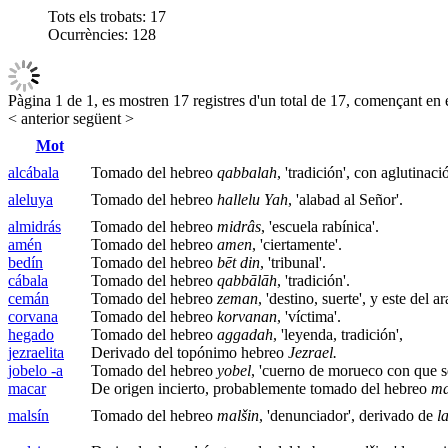
Tots els trobats:
17
Ocurrències:
128
Pàgina 1 de 1, es mostren 17 registres d'un total de 17, començant en e
< anterior
següent >
Mot
alcábala
Tomado del hebreo
qabbalah
, 'tradición', con aglutinaci
aleluya
Tomado del hebreo
hallelu Yah
, 'alabad al Señor'.
almidrás
Tomado del hebreo
midrâs
, 'escuela rabínica'.
amén
Tomado del hebreo
amen
, 'ciertamente'.
bedín
Tomado del hebreo
bēt din
, 'tribunal'.
cábala
Tomado del hebreo
qabbālāh
, 'tradición'.
cemán
Tomado del hebreo
zeman
, 'destino, suerte', y este del 
corvana
Tomado del hebreo
korvanan
, 'víctima'.
hegado
Tomado del hebreo
aggadah
, 'leyenda, tradición',
jezraelita
Derivado del topónimo hebreo
Jezrael.
jobelo -a
Tomado del hebreo
yobel
, 'cuerno de morueco con que se
macar
De origen incierto, probablemente tomado del hebreo
ma
malsín
Tomado del hebreo
malšin
, 'denunciador', derivado de
l