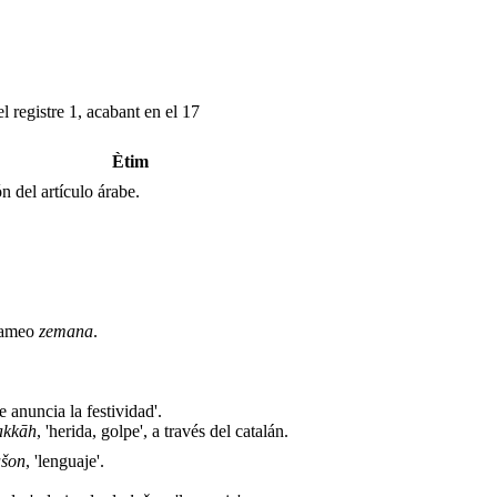
l registre 1, acabant en el 17
Ètim
ón del artículo árabe.
arameo
zemana
.
 anuncia la festividad'.
kkāh
, 'herida, golpe', a través del catalán.
ašon
, 'lenguaje'.