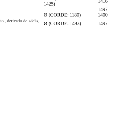
1416
1425)
1497
Ø (CORDE: 1180)
1400
erto', derivado de
sĕrāq
,
Ø (CORDE: 1493)
1497