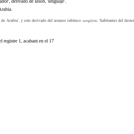
iador', derivado de
lašon
, 'lenguaje'.
Arabia.
o de Arabia’, y este derivado del arameo rabínico
sarqāyin
, 'habitantes del desi
l registre 1, acabant en el 17