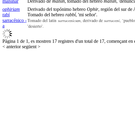
malsinar
Derivado de
malsín
, tomado del hebreo
malšin
, 'denunc
ophiriam
Derivado del topónimo hebreo
Ophir
, región del sur de 
rabí
Tomado del hebreo
rabbí
, 'mi señor'.
Tomado del latín
sarracenicum
, derivado de
sarraceni
, ‘puebl
sarracénico -
a
'desierto'.
Pàgina 1 de 1, es mostren 17 registres d'un total de 17, començant en e
< anterior
següent >