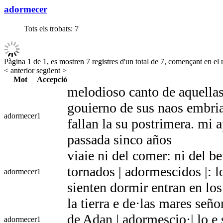
adormecer
Tots els trobats:
7
Pàgina 1 de 1, es mostren 7 registres d'un total de 7, començant en el r
< anterior
següent >
Mot
Accepció
melodioso canto de aquella
gouierno de sus naos embria
adormecer
1
fallan la su postrimera. mi
passada sinco años
viaie ni del comer: ni del b
tornados | adormescidos |: 
adormecer
1
sienten dormir entran en los
la tierra e de·las mares señ
de Adan | adormescio·| lo e 
adormecer
1