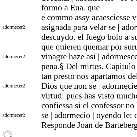
formo a Eua. que
e commo assy acaesciesse v
asignada para velar se | ado
adormecer
2
descuydo. el fuego bolo a·su
que quieren quemar por suru
vinagre haze asi | adormesce
adormecer
2
pena.§ Del mirtes. Capitulo 
tan presto nos apartamos del
Dios que non se | adormecies
adormecer
2
virtud: pues has visto muc
confiessa si el confessor no
se | adormecio | oyendo le: 
adormecer
2
Responde Joan de Barteberg