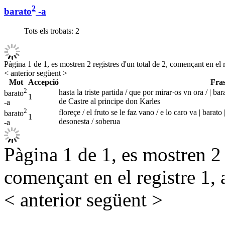
2
barato
-a
Tots els trobats:
2
Pàgina 1 de 1, es mostren 2 registres d'un total de 2, començant en el r
< anterior
següent >
Mot
Accepció
Fra
2
hasta la triste partida / que por mirar·os vn ora / | b
barato
1
de Castre al principe don Karles
-a
2
floreçe / el fruto se le faz vano / e lo caro va | bara
barato
1
desonesta / soberua
-a
Pàgina 1 de 1, es mostren 2 r
començant en el registre 1, 
< anterior
següent >