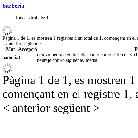
barbería
Tots els trobats:
1
Pàgina 1 de 1, es mostren 1 registres d'un total de 1, començant en el r
< anterior
següent >
Mot
Accepció
F
den vn beuraje en tres dias tanto como cabra en vn ba
barbería
1
beuraje con·lo siguiente. media
Pàgina 1 de 1, es mostren 1 r
començant en el registre 1, 
< anterior
següent >