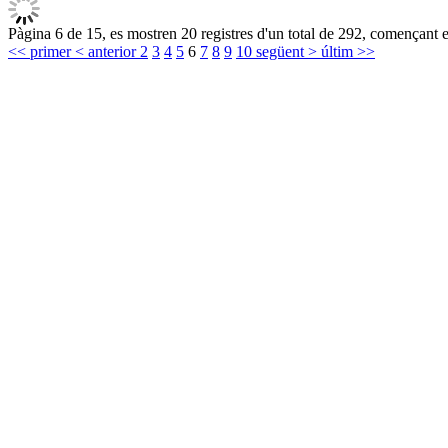
Pàgina 6 de 15, es mostren 20 registres d'un total de 292, començant e
<< primer
< anterior
2
3
4
5
6
7
8
9
10
següent >
últim >>