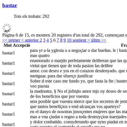
bastar
Tots els trobats:
292
Pàgina 6 de 15, es mostren 20 registres d'un total de 292, començant e
<< primer
< anterior
2
3
4
5
6
7
8
9
10
següent >
últim >>
Mot
Accepció
Fr
para yr a·la yglesia o a negoçiar o dar bueltas. le | b
bastar
1
mas quatro
enamorado o marjdo perfetamente deliberan que las que
bastar
1
virtut que tienen que de toda pasion las delibre
amor. con deseo e yra en el corazon desdenyado. que no
bastar
1
metiguar. para dar sfuerço justificar
Sobre d·este caso me fundo yo. que fasta la fin | baste
bastar
1
veo puesta
la madrastra. § No el jnfinjto amor mjo ny deseo de seru
bastar
1
de·los beneficios que por vuestra
sera posible que vuestra merce que los secretos de jen
bastar
1
que tantos benefiçios s·end·alcançan vos aparteys?
en el danyo de nosotras jnnoçentes mujeres que las mal
bastar
1
mas a vna çiudat o regno a toda destruyçion traerjades
y dolor conbatido. consyderando que syno piadat en mj 
bastar
1
carta vuestra el contenido d·aquella era no