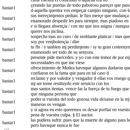
çerando las puertas de·todo paboroso pareçer que paso 
bastar
1
d·aquella quentra vos empeçar camjno ninguno. con·l
sus mereçimjentos pedian. le fizo merçe que mudança de
bastar
1
enamorado despedir les para siempre. mas piadoso en
e si·llegara absençia / con sto que nos asigna / nunqua |
bastar
1
querer nos jnclina.
sospecha mas no curo / de senblante platicar / mas que 
bastar
1
soy por venjbolençia / dire
tu ffe / y tanbien mj perdimjento / sy tu gran costrenym
bastar
1
enamorado ser todo de su senyora.
presente pide mercedes. y yo con este temor de por mj so
bastar
1
necessidades en que me viese
ofrescimiento de Medea havnque algunos dudaron que su
bastar
1
confiaron en la fama que para en tal caso d
reclamo y por valedor y vengador d·ellas vos rruego q
bastar
1
mj ser torne restituydo este seruicio con los
mas santos tientas. vence·las la fuerça de tu fuego que n
bastar
1
que ninguna persona que
poder si vuestra del todo gozosa vida dexasse en la mj 
bastar
1
maneras os vengan
y si agora en esto queremos os dexar porfiar en vuestr
bastar
1
pena de vuestra culpa. § El auctor.
las pudiera sufrir. pues que la muerte de alguno para h
bastar
1
pero havnque nunca le fue