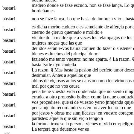
madero donde se faze escudo. non se faze lança. Lo qu
bastar
1
hordeñan es
bastar
1
non se faze lança. Lo que basta de lunbre a vno. | bas
es dicha morbo caduco e es semejante de alferçia por q
bastar
1
cuerno de çieruo quemado e molido e
vientre de la madre que a vezes los relampagos de los t
bastar
1
mujeres moças que las que
deuidos seran e·vos haura conuenido fazer o sustener en
bastar
1
bienes e·drechos del principal de·mi
faziendo me tanto vuestro: no me aparta. § La razon. § 
bastar
1
basta l·arte nyn cautella
La razon. § Mas basta la pasion del perfeto amor descobr
bastar
1
desimular. Antes a aquellos que
abitos de viçiosos autos se causan como los virtuosos d
bastar
1
mal por que no vos causa
pena tiene vuestra vida condenada. que no siento ningu
bastar
1
errado. a otro proposito bolber. como la naue conduzi
vos proçediese. que si de vuestro yerro jnmjenda qujsie
bastar
1
pensamjento recordando vos en no aver fecho lo que
por jestos y obras me sinnjficastes: en vuestro coraço
bastar
1
partistes: aquella que sin viçio tengo a
la fortuna truxese la persona vjenes nj vida em·peligro 
bastar
1
La terçera que deuemos ver es