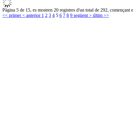
Pàgina 5 de 15, es mostren 20 registres d'un total de 292, començant e
<< primer
< anterior
1
2
3
4
5
6
7
8
9
següent >
últim >>