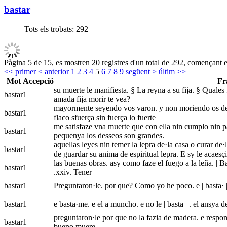
bastar
Tots els trobats:
292
Pàgina 5 de 15, es mostren 20 registres d'un total de 292, començant e
<< primer
< anterior
1
2
3
4
5
6
7
8
9
següent >
últim >>
Mot
Accepció
Fr
su muerte le manifiesta. § La reyna a su fija. § Quales 
bastar
1
amada fija morir te vea?
mayormente seyendo vos varon. y non moriendo os deuey
bastar
1
flaco sfuerça sin fuerça lo fuerte
me satisfaze vna muerte que con ella nin cumplo nin pa
bastar
1
pequenya los desseos son grandes.
aquellas leyes nin temer la lepra de·la casa o curar de·
bastar
1
de guardar su anima de espiritual lepra. E sy le acaesç
las buenas obras. asy como faze el fuego a la leña. | Ba
bastar
1
.xxiv. Tener
bastar
1
Preguntaron·le. por que? Como yo he poco. e | basta· |
bastar
1
e basta·me. e el a muncho. e no le | basta | . el ansy
preguntaron·le por que no la fazia de madera. e respondi
bastar
1
bueno muere.