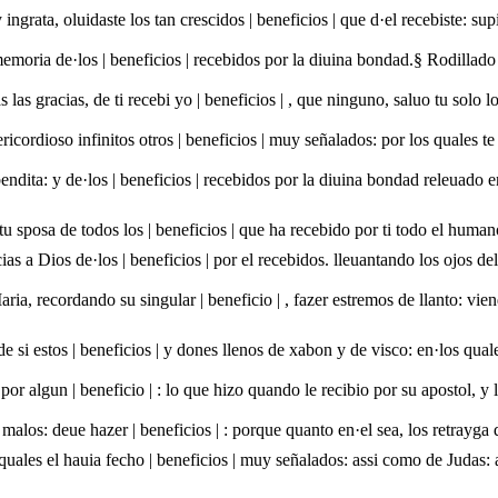
ingrata, oluidaste los tan crescidos | beneficios | que d·el recebiste: s
 memoria de·los | beneficios | recebidos por la diuina bondad.§ Rodillado 
as gracias, de ti recebi yo | beneficios | , que ninguno, saluo tu solo l
ricordioso infinitos otros | beneficios | muy señalados: por los quales t
ndita: y de·los | beneficios | recebidos por la diuina bondad releuado 
u sposa de todos los | beneficios | que ha recebido por ti todo el humano
as a Dios de·los | beneficios | por el recebidos. lleuantando los ojos de
a, recordando su singular | beneficio | , fazer estremos de llanto: vie
 de si estos | beneficios | y dones llenos de xabon y de visco: en·los q
. por algun | beneficio | : lo que hizo quando le recibio por su apostol, y 
malos: deue hazer | beneficios | : porque quanto en·el sea, los retrayga
uales el hauia fecho | beneficios | muy señalados: assi como de Judas: 