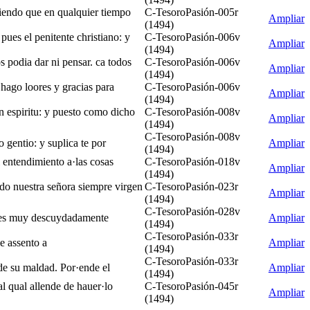
upiendo que en qualquier tiempo
C-TesoroPasión-005r
Ampliar
(1494)
pues el penitente christiano: y
C-TesoroPasión-006v
Ampliar
(1494)
os podia dar ni pensar. ca todos
C-TesoroPasión-006v
Ampliar
(1494)
e hago loores y gracias para
C-TesoroPasión-006v
Ampliar
(1494)
en espiritu: y puesto como dicho
C-TesoroPasión-008v
Ampliar
(1494)
C-TesoroPasión-008v
 gentio: y suplica te por
Ampliar
(1494)
l entendimiento a·las cosas
C-TesoroPasión-018v
Ampliar
(1494)
ndo nuestra señora siempre virgen
C-TesoroPasión-023r
Ampliar
(1494)
C-TesoroPasión-028v
uales muy descuydadamente
Ampliar
(1494)
C-TesoroPasión-033r
le assento a
Ampliar
(1494)
C-TesoroPasión-033r
 de su maldad. Por·ende el
Ampliar
(1494)
al qual allende de hauer·lo
C-TesoroPasión-045r
Ampliar
(1494)