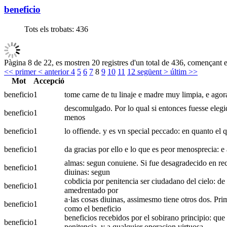
beneficio
Tots els trobats:
436
Pàgina 8 de 22, es mostren 20 registres d'un total de 436, començant e
<< primer
< anterior
4
5
6
7
8
9
10
11
12
següent >
últim >>
Mot
Accepció
beneficio
1
tome carne de tu linaje e madre muy limpia, e agora 
descomulgado. Por lo qual si entonces fuesse elegido
beneficio
1
menos
beneficio
1
lo offiende. y es vn special peccado: en quanto el q
beneficio
1
da gracias por ello e lo que es peor menosprecia: e a
almas: segun conuiene. Si fue desagradecido en reco
beneficio
1
diuinas: segun
cobdicia por penitencia ser ciudadano del cielo: de 
beneficio
1
amedrentado por
a·las cosas diuinas, assimesmo tiene otros dos. Prim
beneficio
1
como el beneficio
beneficios recebidos por el sobirano principio: que 
beneficio
1
penitencia, y a qualquier operacion virtuosa.