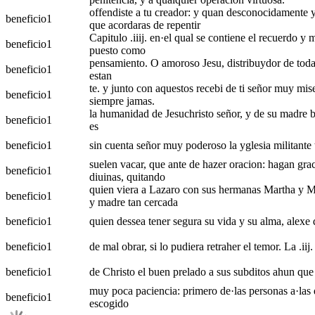
offendiste a tu creador: y quan desconocidamente y 
beneficio
1
que acordaras de repentir
Capitulo .iiij. en·el qual se contiene el recuerdo y
beneficio
1
puesto como
pensamiento. O amoroso Jesu, distribuydor de todas l
beneficio
1
estan
te. y junto con aquestos recebi de ti señor muy mise
beneficio
1
siempre jamas.
la humanidad de Jesuchristo señor, y de su madre be
beneficio
1
es
beneficio
1
sin cuenta señor muy poderoso la yglesia militante t
suelen vacar, que ante de hazer oracion: hagan graci
beneficio
1
diuinas, quitando
quien viera a Lazaro con sus hermanas Martha y Mari
beneficio
1
y madre tan cercada
beneficio
1
quien dessea tener segura su vida y su alma, alexe
beneficio
1
de mal obrar, si lo pudiera retraher el temor. La .iij
beneficio
1
de Christo el buen prelado a sus subditos ahun que 
muy poca paciencia: primero de·las personas a·las q
beneficio
1
escogido