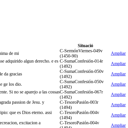
Situació
C-SermónViernes-049v
anima de mi
Ampliar
(1450-90)
esse adquirido algun derecho. e es
C-SumaConfesión-014r
Ampliar
(1492)
C-SumaConfesión-050v
le da gracias
Ampliar
(1492)
C-SumaConfesión-050v
e ge los dio.
Ampliar
(1492)
nte. Si no se aparejo a·las cossas
C-SumaConfesión-067r
Ampliar
(1492)
sagrada passion de Jesu. y
C-TesoroPasión-003r
Ampliar
(1494)
ipio: que es Dios eterno. assi
C-TesoroPasión-004v
Ampliar
(1494)
recreacion, excitacion a
C-TesoroPasión-004v
Ampliar
(1494)