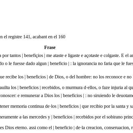
n el registre 141, acabant en el 160
Frase
por tantos | benefiçios | me ataste e ligaste e açotaste e colgaste. E el 
 o le fuesse dado algun | beneficio | : la ignorancia no faria que le fu
ue recibe los | beneficios | de Dios, o del hombre: no los reconoce e no 
uilta los | beneficios | recebidos, o murmura d·ellos, o faze injuria al qu
noscer: e remunerar a Dios los | beneficios | : no siruiendo le deuotame
tener memoria continua de·los | beneficios | que recibio por la santa y 
eramente a·las mercedes y | beneficios | recebidos por el sobirano princ
es Dios eterno. assi como el | beneficio | de·la creacion, conseruacion, 