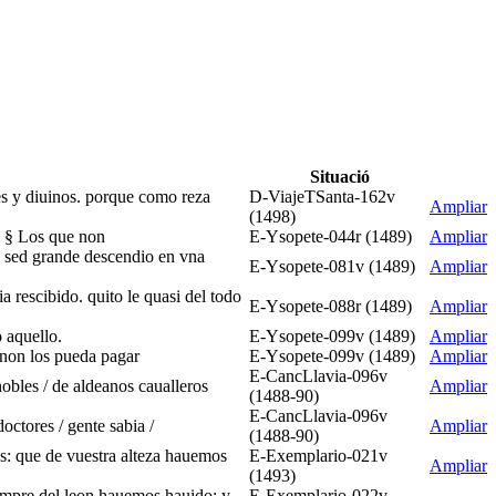
Situació
les y diuinos. porque como reza
D-ViajeTSanta-162v
Ampliar
(1498)
n. § Los que non
E-Ysopete-044r (1489)
Ampliar
on sed grande descendio en vna
E-Ysopete-081v (1489)
Ampliar
a rescibido. quito le quasi del todo
E-Ysopete-088r (1489)
Ampliar
 aquello.
E-Ysopete-099v (1489)
Ampliar
 non los pueda pagar
E-Ysopete-099v (1489)
Ampliar
E-CancLlavia-096v
nobles / de aldeanos caualleros
Ampliar
(1488-90)
E-CancLlavia-096v
doctores / gente sabia /
Ampliar
(1488-90)
os: que de vuestra alteza hauemos
E-Exemplario-021v
Ampliar
(1493)
iempre del leon hauemos hauido: y
E-Exemplario-022v