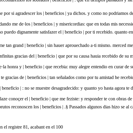
e por si agradescer los | beneficios | ya dichos. y como no podriamos de 
rdando me de·los | beneficios | y misericordias: que en todas mis necess
o puedo dignamente satisfazer el | beneficio | por ti recebido. quanto en
e tan grand | beneficio | sin hauer aprouechado a·ti mismo. merced me 
nfinitas gracias del | beneficio | que por su causa hauia recebido de su m
la honra y | beneficio | que recebia: muy alegre entendio en curar de s
te gracias de | beneficios | tan señalados como por tu amistad he receb
 | beneficio | : no se muestre desagradecido: y quanto yo hasta agora te d
laze conoçer el | beneficio | que me feziste: y responder te con obras d
rutos reconoscen los | beneficios | .§ Passados algunos dias hizo se al
n el registre 81, acabant en el 100