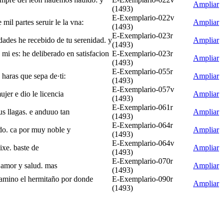
Ampliar
(1493)
E-Exemplario-022v
mil partes seruir le la vna:
Ampliar
(1493)
E-Exemplario-023r
idades he recebido de tu serenidad. y
Ampliar
(1493)
 mi es: he deliberado en satisfacion
E-Exemplario-023r
Ampliar
(1493)
E-Exemplario-055r
haras que sepa de·ti:
Ampliar
(1493)
E-Exemplario-057v
ujer e dio le licencia
Ampliar
(1493)
E-Exemplario-061r
us llagas. e anduuo tan
Ampliar
(1493)
E-Exemplario-064r
ido. ca por muy noble y
Ampliar
(1493)
E-Exemplario-064v
ixe. baste de
Ampliar
(1493)
E-Exemplario-070r
e amor y salud. mas
Ampliar
(1493)
 camino el hermitaño por donde
E-Exemplario-090r
Ampliar
(1493)