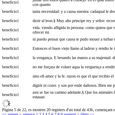
beneficio
1
con quanto
beneficio
1
tanta necessidad: y a causa nuestra: cadaqual le deu
beneficio
1
dezir al leon.§ Muy alto principe rey y señor: reco
vida. viendo afligida tu persona: como quiera que n
beneficio
1
ofrecer mi
beneficio
1
ni puedo pensar que causa te pudo mouer a turbar·m
beneficio
1
Entonces el buen viejo llamo al ladron y rendio le i
beneficio
1
la vengança. E besando las manos a su majestad: de·
beneficio
1
no me forçara de voluer aqua la verguença a rendir 
beneficio
1
sino ell·amor y la fe. razon es que el que recibio el
beneficio
1
digirir ni cozer. y son por·ende dañosos. Bien me p
assi se fue su camino adelante.§ Que los animales b
beneficio
1
estauan
Pàgina 5 de 22, es mostren 20 registres d'un total de 436, començant e
<< primer
< anterior
1
2
3
4
5
6
7
8
9
següent >
últim >>