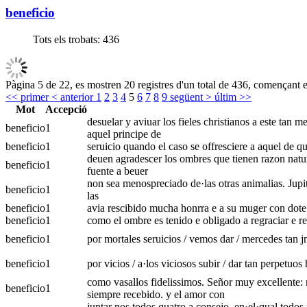
beneficio
Tots els trobats:
436
Pàgina 5 de 22, es mostren 20 registres d'un total de 436, començant e
<< primer
< anterior
1
2
3
4
5
6
7
8
9
següent >
últim >>
Mot
Accepció
desuelar y aviuar los fieles christianos a este tan 
beneficio
1
aquel principe de
beneficio
1
seruicio quando el caso se offresciere a aquel de qui
deuen agradescer los ombres que tienen razon natur
beneficio
1
fuente a beuer
non sea menospreciado de·las otras animalias. Jupit
beneficio
1
las
beneficio
1
avia rescibido mucha honrra e a su muger con dote 
beneficio
1
como el ombre es tenido e obligado a regraciar e r
beneficio
1
por mortales seruicios / vemos dar / mercedes tan jm
beneficio
1
por vicios / a·los viciosos subir / dar tan perpetuos
como vasallos fidelissimos. Señor muy excellente: 
beneficio
1
siempre recebido. y el amor con
juntar nos todos quatro a consejo. en·el·qual todo