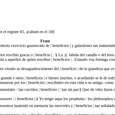
n el registre 81, acabant en el 100
Frase
meritorio exercicio guarnecido de | beneficios | y galardones tan immorta
en rescibio gracia o | beneficio | . § La .ij. fabula del cauallo e del leo
al a aquellos de quien resciben | beneficios | . Estando vna formiga c
er viendo su desagradescimiento del | beneficio | de·la grandeza que avi
grande e otros | beneficios | e bienes muchos. e acordando se le de todo
emunerar por los | beneficios | rescibidos en·esta vida a·su amigo. como
mortales / tan crecidos | beneficios | / tan sin par.§ Que de viles fazen 
 honores / | beneficios |.§ Yo tengo aqua los prophetas / los philosophos 
nosotros tuuiendo en memoria las mercedes y | beneficios | tan señalad
s recontaremos los sobrados | beneficios | : que en tiempos passados y s