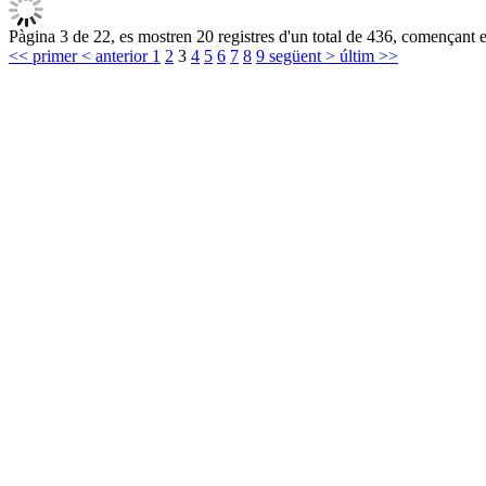
Pàgina 3 de 22, es mostren 20 registres d'un total de 436, començant en
<< primer
< anterior
1
2
3
4
5
6
7
8
9
següent >
últim >>