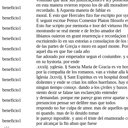
en esta manera ovieron reposo los de alli moradores 
beneficio
1
recordado. § Aquesta manera de fablar es
moral. E esto que Hercules fizo fue escripto por syn
beneficio
1
E segunt escriue Petrus Comestor Platon filosofo e
Esto fue scripto por memoria e loor del virtuoso Her
beneficio
1
mostrando·se real mente e de fecho amador del
libianos ouieron en grant reuerençia e recordaçion 
beneficio
1
escriuiendo·lo en sus estorias a consolaçion de·los
de·las partes de Greçia e moro en aquel monte. Por 
beneficio
1
aquel dia en que fue cada año
fue adorado por emperador segun el costumbre. y el
beneficio
1
en su hystoria. por·ende
.xxxiij. yglesia. § Sancta Maria de Gracia es vn hos
beneficio
1
por la compañia de los romanos. van a visitar alla l
Iglesia .lxxviij. § Sant Espiritus es vn hospital don
beneficio
1
dolientes y ende se crian los niños huerfanos. hay 
ningun tiempo conoçe. dando a·los çiviles y baxos 
beneficio
1
siento dezir se falase tan esclareçido entender
y demandan. porque me pareçe gran error apartar se
beneficio
1
presuncion pensar ser delibre mas que todos
respondo no fue culpa de amor. mas de aquellos qu
beneficio
1
ni quando. mas de·lo deuido tomar
le pareçe inposible. y ansi el triste del enamorado 
beneficio
1
por alcançar la fin ahun que fuese