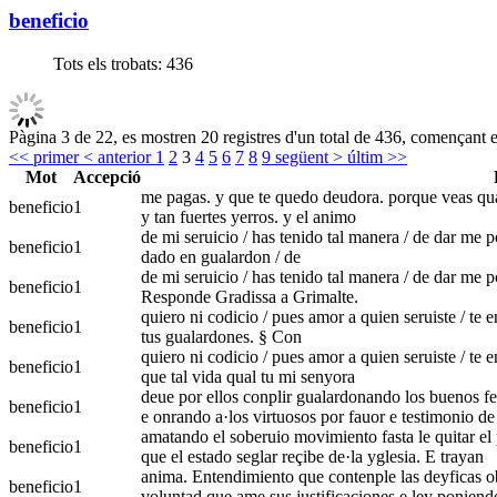
beneficio
Tots els trobats:
436
Pàgina 3 de 22, es mostren 20 registres d'un total de 436, començant en
<< primer
< anterior
1
2
3
4
5
6
7
8
9
següent >
últim >>
Mot
Accepció
me pagas. y que te quedo deudora. porque veas quan
beneficio
1
y tan fuertes yerros. y el animo
de mi seruicio / has tenido tal manera / de dar me 
beneficio
1
dado en gualardon / de
de mi seruicio / has tenido tal manera / de dar me p
beneficio
1
Responde Gradissa a Grimalte.
quiero ni codicio / pues amor a quien seruiste / te e
beneficio
1
tus gualardones. § Con
quiero ni codicio / pues amor a quien seruiste / te e
beneficio
1
que tal vida qual tu mi senyora
deue por ellos conplir gualardonando los buenos fec
beneficio
1
e onrando a·los virtuosos por fauor e testimonio de
amatando el soberuio movimiento fasta le quitar el 
beneficio
1
que el estado seglar reçibe de·la yglesia. E trayan
anima. Entendimiento que contenple las deyficas ob
beneficio
1
voluntad que ame sus justificaçiones e ley poniend