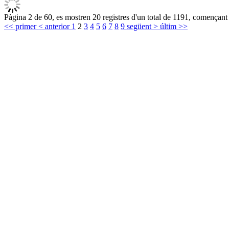
Pàgina 2 de 60, es mostren 20 registres d'un total de 1191, començant 
<< primer
< anterior
1
2
3
4
5
6
7
8
9
següent >
últim >>