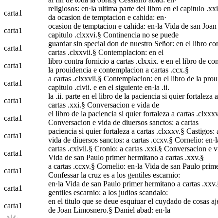
religiosos: en·la ultima parte del libro en el capitulo .xx
carta
1
da ocasion de temptacion e cahida: en·
ocasion de temptacion e cahida: en·la Vida de san Joan e
carta
1
capitulo .clxxvi.§ Continencia no se puede
guardar sin special don de nuestro Señor: en el libro cont
carta
1
cartas .clxxvii.§ Contemplacion: en el
libro contra fornicio a cartas .clxxix. e en el libro de co
carta
1
la prouidencia e contemplacion a cartas .ccx.§
a cartas .clxxvii.§ Contemplacion: en el libro de la prou
carta
1
capitulo .clvii. e en el siguiente en·la .ii.
la .ii. parte en el libro de la paciencia si quier fortaleza 
carta
1
cartas .xxi.§ Conversacion e vida de
el libro de la paciencia si quier fortaleza a cartas .clxxxv
carta
1
Conversacion e vida de diuersos sanctos: a cartas
paciencia si quier fortaleza a cartas .clxxxv.§ Castigos: 
carta
1
vida de diuersos sanctos: a cartas .ccxv.§ Cornelio: en·l
cartas .cxlvii.§ Cronio: a cartas .xxi.§ Conversacion e vi
carta
1
Vida de san Paulo primer hermitano a cartas .xxv.§
a cartas .ccxv.§ Cornelio: en·la Vida de san Paulo primer
carta
1
Confessar la cruz es a los gentiles escarnio:
en·la Vida de san Paulo primer hermitano a cartas .xxv.§ 
carta
1
gentiles escarnio: a los judios scandalo:
en el titulo que se deue esquiuar el cuydado de cosas aj
carta
1
de Joan Limosnero.§ Daniel abad: en·la