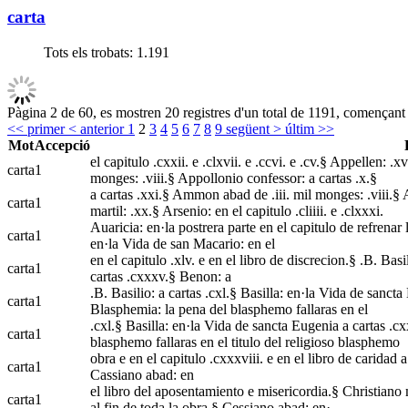
carta
Tots els trobats:
1.191
Pàgina 2 de 60, es mostren 20 registres d'un total de 1191, començant 
<< primer
< anterior
1
2
3
4
5
6
7
8
9
següent >
últim >>
Mot
Accepció
el capitulo .cxxii. e .clxvii. e .ccvi. e .cv.§ Appellen: 
carta
1
monges: .viii.§ Appollonio confessor: a cartas .x.§
a cartas .xxi.§ Ammon abad de .iii. mil monges: .viii.§ 
carta
1
martil: .xx.§ Arsenio: en el capitulo .cliiii. e .clxxxi.
Auaricia: en·la postrera parte en el capitulo de refrenar l
carta
1
en·la Vida de san Macario: en el
en el capitulo .xlv. e en el libro de discrecion.§ .B. Basi
carta
1
cartas .cxxxv.§ Benon: a
.B. Basilio: a cartas .cxl.§ Basilla: en·la Vida de sancta
carta
1
Blasphemia: la pena del blasphemo fallaras en el
.cxl.§ Basilla: en·la Vida de sancta Eugenia a cartas .cx
carta
1
blasphemo fallaras en el titulo del religioso blasphemo
obra e en el capitulo .cxxxviii. e en el libro de caridad a |
carta
1
Cassiano abad: en
el libro del aposentamiento e misericordia.§ Christiano m
carta
1
al fin de toda la obra.§ Cessiano abad: en·