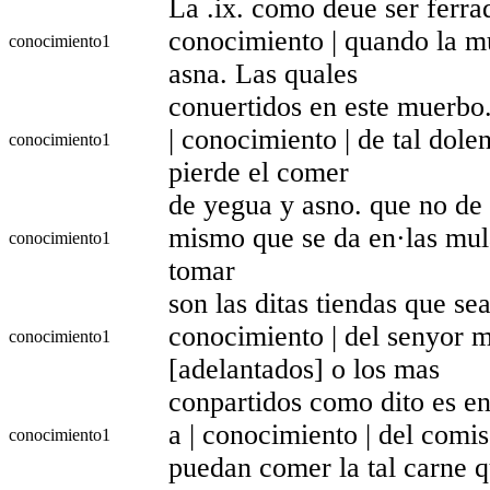
La .ix. como deue ser ferrad
conocimiento | quando la mu
conocimiento
1
asna. Las quales
conuertidos en este muerbo
| conocimiento | de tal dole
conocimiento
1
pierde el comer
de yegua y asno. que no de 
mismo que se da en·las mul
conocimiento
1
tomar
son las ditas tiendas que se
conocimiento | del senyor m
conocimiento
1
[adelantados] o los mas
conpartidos como dito es en
a | conocimiento | del comis
conocimiento
1
puedan comer la tal carne q