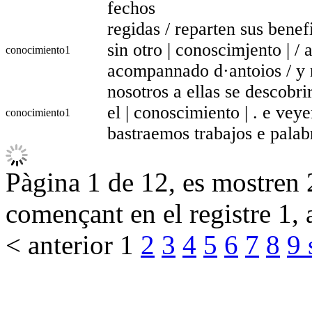
fechos
regidas / reparten sus benef
sin otro | conoscimjento | / 
conocimiento
1
acompannado d·antoios / y 
nosotros a ellas se descobri
el | conoscimiento | . e ve
conocimiento
1
bastraemos trabajos e palab
Pàgina 1 de 12, es mostren 2
començant en el registre 1, 
< anterior
1
2
3
4
5
6
7
8
9