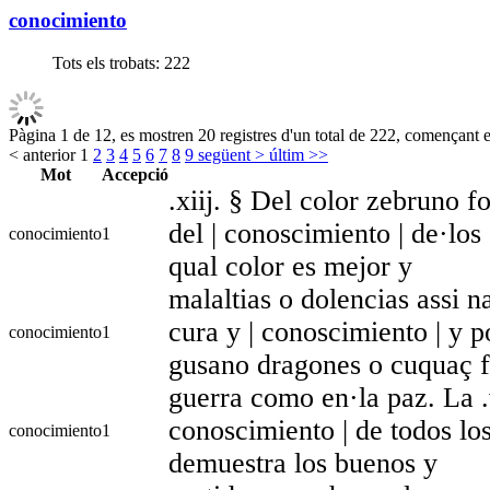
conocimiento
Tots els trobats:
222
Pàgina 1 de 12, es mostren 20 registres d'un total de 222, començant en
< anterior
1
2
3
4
5
6
7
8
9
següent >
últim >>
Mot
Accepció
.xiij. § Del color zebruno fo
del | conoscimiento | de·los
conocimiento
1
qual color es mejor y
malaltias o dolencias assi 
cura y | conoscimiento | y 
conocimiento
1
gusano dragones o cuquaç fo
guerra como en·la paz. La .vi
conoscimiento | de todos los
conocimiento
1
demuestra los buenos y