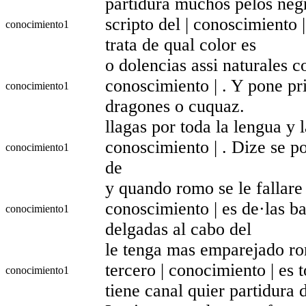
partidura muchos pelos negr
scripto del | conoscimiento |
conocimiento
1
trata de qual color es
o dolencias assi naturales c
conoscimiento | . Y pone pr
conocimiento
1
dragones o cuquaz.
llagas por toda la lengua y 
conoscimiento | . Dize se p
conocimiento
1
de
y quando romo se le fallare 
conoscimiento | es de·las bar
conocimiento
1
delgadas al cabo del
le tenga mas emparejado ro
tercero | conocimiento | es 
conocimiento
1
tiene canal quier partidura 