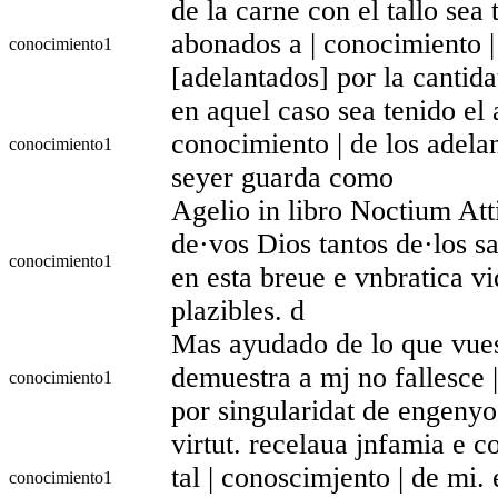
de la carne con el tallo sea
abonados a | conocimiento |
conocimiento
1
[adelantados] por la cantida
en aquel caso sea tenido el 
conocimiento | de los adela
conocimiento
1
seyer guarda como
Agelio in libro Noctium At
de·vos Dios tantos de·los s
conocimiento
1
en esta breue e vnbratica vi
plazibles. d
Mas ayudado de lo que vues
demuestra a mj no fallesce 
conocimiento
1
por singularidat de engenyo 
virtut. recelaua jnfamia e 
tal | conoscimjento | de mi.
conocimiento
1