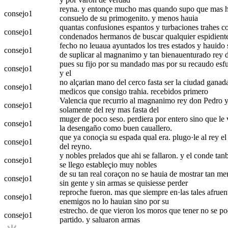
reyna. y entonçe mucho mas quando supo que mas haui
consejo
1
consuelo de su primogenito. y menos hauia
quantas confusiones espantos y turbaciones trahes con
consejo
1
condenados hermanos de buscar qualquier espidient
fecho no leuaua ayuntados los tres estados y hauido
consejo
1
de suplicar al magnanimo y tan bienauenturado rey
pues su fijo por su mandado mas por su recaudo esfuer
consejo
1
y el
no alçarian mano del cerco fasta ser la ciudad ganada
consejo
1
medicos que consigo trahia. recebidos primero
Valencia que recurrio al magnanimo rey don Pedro y 
consejo
1
solamente del rey mas fasta del
muger de poco seso. perdiera por entero sino que le 
consejo
1
la desengaño como buen cauallero.
que ya conoçia su espada qual era. plugo·le al rey el
consejo
1
del reyno.
y nobles prelados que ahi se fallaron. y el conde tanb
consejo
1
se llego estableçio muy nobles
de su tan real coraçon no se hauia de mostrar tan me
consejo
1
sin gente y sin armas se quisiesse perder
reproche fueron. mas que siempre en·las tales afruenta
consejo
1
enemigos no lo hauian sino por su
estrecho. de que vieron los moros que tener no se pod
consejo
1
partido. y saluaron armas