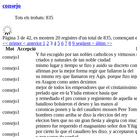
consejo
Tots els trobats:
835
Pàgina 3 de 42, es mostren 20 registres d'un total de 835, començant en
<< primer
< anterior
1
2
3
4
5
6
7
8
9
següent >
últim >>
Mot
Accepció
Y fui escogido por tan nobles catholicos y virtuosos c
consejo
1
criados y naturales de tan noble ciudad
mismo lugar y tiempo se fizo y auido su discreto co
consejo
1
afirman por la mejor forma regir que fallaron la del
su mismo rey que llamaron rey Agis. porque fizo inju
consejo
1
en Aragon como antes deximos
mejor de todos los emperadores que el cristianissimo
consejo
1
prelado que en·la Ytalia entonce hauia que
y remediado el pro comun y regimiento de aquella se
consejo
1
batalloso boluieron el deseo y las manos al
coronicas ponen y la del cauallero mossen Pere Tomic
consejo
1
hombres como arriba se dixo la eleccion del rey
elecion bien que no sin gran fiesta y alegria con mu
consejo
1
primero fue requerido el magnanimo señor don Yñig
por cierto lo que el cauallero les dixo. y acceptaron 
consejo
1
y por varon de verdad