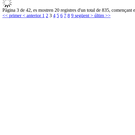
Pàgina 3 de 42, es mostren 20 registres d'un total de 835, començant en
<< primer
< anterior
1
2
3
4
5
6
7
8
9
següent >
últim >>