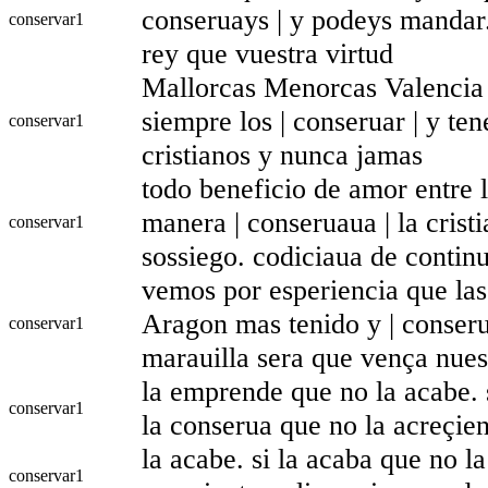
conseruays | y podeys mandar.
conservar
1
rey que vuestra virtud
Mallorcas Menorcas Valencia 
siempre los | conseruar | y te
conservar
1
cristianos y nunca jamas
todo beneficio de amor entre l
manera | conseruaua | la cris
conservar
1
sossiego. codiciaua de contin
vemos por esperiencia que las
Aragon mas tenido y | conserua
conservar
1
marauilla sera que vença nues
la emprende que no la acabe. si
conservar
1
la conserua que no la acreçien
la acabe. si la acaba que no la
conservar
1