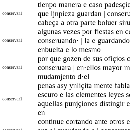
tienpo manera e caso padesçie
que ljnpieza guardan | conseru
conservar
1
cabeça a otra parte boluer sir
algunas vezes por fiestas en co
conseruando· | la e guardando
conservar
1
enbuelta e lo mesmo
por que gozen de sus ofiçios c
conseruara | en·ellos mayor m
conservar
1
mudamjento d·el
penas asy ynliçita mente fab
escuro e las clementes leyes s
conservar
1
aquellas punjçiones distingir e
en
continue cortando ante otros