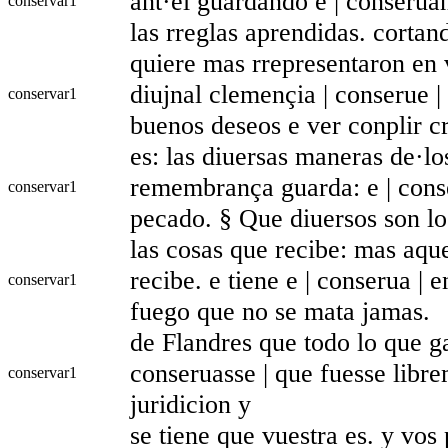
ant·el guardando e | conseruan
conservar
1
las rreglas aprendidas. cortan
quiere mas rrepresentaron en 
diujnal clemençia | conserue |
conservar
1
buenos deseos e ver conplir c
es: las diuersas maneras de·l
remembrança guarda: e | cons
conservar
1
pecado. § Que diuersos son lo
las cosas que recibe: mas aqu
recibe. e tiene e | conserua | 
conservar
1
fuego que no se mata jamas.
de Flandres que todo lo que g
conseruasse | que fuesse libre
conservar
1
juridicion y
se tiene que vuestra es. y vos 