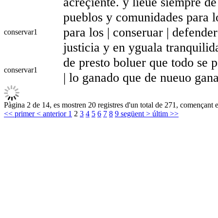
acreçiente. y lieue siempre d
pueblos y comunidades para lo
para los | conseruar | defende
conservar
1
justicia y en yguala tranquilid
de presto boluer que todo se p
conservar
1
| lo ganado que de nueuo gana
Pàgina 2 de 14, es mostren 20 registres d'un total de 271, començant en
<< primer
< anterior
1
2
3
4
5
6
7
8
9
següent >
últim >>