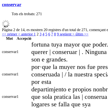
conservar
Tots els trobats:
271
Pàgina 2 de 14, es mostren 20 registres d'un total de 271, començant en
<< primer
< anterior
1
2
3
4
5
6
7
8
9
següent >
últim >>
Mot
Accepció
fortuna tuya mayor que poder
querer | conseruar | . Ningun
conservar
1
son e grandes.
por·que la muyer nos fue prese
conseruada | / la nuestra spec
conservar
1
por esta
departimjento e propios nonb
que sola pratica las | conseru
conservar
1
logares se falla que sya