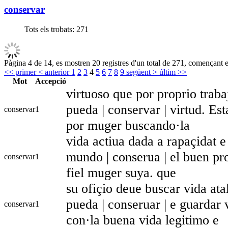
conservar
Tots els trobats:
271
Pàgina 4 de 14, es mostren 20 registres d'un total de 271, començant en
<< primer
< anterior
1
2
3
4
5
6
7
8
9
següent >
últim >>
Mot
Accepció
virtuoso que por proprio traba
pueda | conservar | virtud. Es
conservar
1
por muger buscando·la
vida actiua dada a rapaçidat e
mundo | conserua | el buen pr
conservar
1
fiel muger suya. que
su ofiçio deue buscar vida ata
pueda | conseruar | e guardar 
conservar
1
con·la buena vida legitimo e