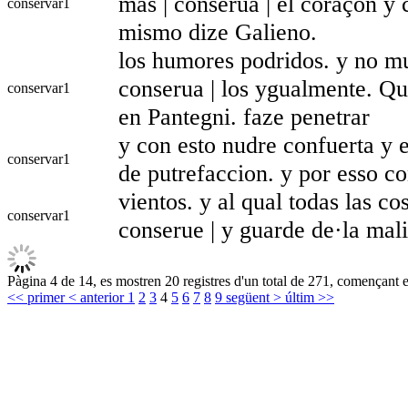
mas | conserua | el coraçon y 
conservar
1
mismo dize Galieno.
los humores podridos. y no mu
conserua | los ygualmente. Qu
conservar
1
en Pantegni. faze penetrar
y con esto nudre confuerta y en
conservar
1
de putrefaccion. y por esso co
vientos. y al qual todas las co
conservar
1
conserue | y guarde de·la malic
Pàgina 4 de 14, es mostren 20 registres d'un total de 271, començant en
<< primer
< anterior
1
2
3
4
5
6
7
8
9
següent >
últim >>