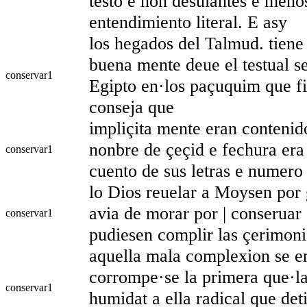
testo e non desuiantes e menos
entendimiento literal. E asy
los hegados del Talmud. tiene
buena mente deue el testual se
conservar
1
Egipto en·los paçuquim que fiz
conseja que
impliçita mente eran conteni
nonbre de çeçid e fechura era 
conservar
1
cuento de sus letras e numero 
lo Dios reuelar a Moysen por 
avia de morar por | conseruar 
conservar
1
pudiesen complir las çerimoni
aquella mala complexion se en
corrompe·se la primera que·la 
conservar
1
humidat a ella radical que deti