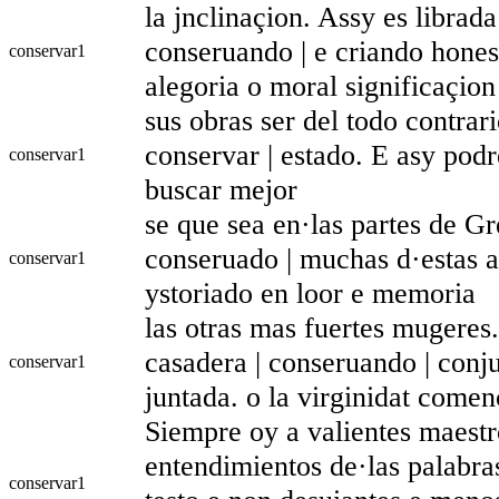
la jnclinaçion. Assy es librada 
conseruando | e criando honest
conservar
1
alegoria o moral significaçion
sus obras ser del todo contrari
conservar | estado. E asy podr
conservar
1
buscar mejor
se que sea en·las partes de Gr
conseruado | muchas d·estas a
conservar
1
ystoriado en loor e memoria
las otras mas fuertes mugeres
casadera | conseruando | conj
conservar
1
juntada. o la virginidat come
Siempre oy a valientes maestr
entendimientos de·las palabras
conservar
1