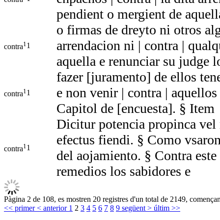
pendient o mergient de aquell
o firmas de dreyto ni otros al
arrendacion ni | contra | qual
1
1
contra
aquella e renunciar su judge l
fazer [juramento] de ellos ten
e non venir | contra | aquell
1
1
contra
Capitol de [encuesta]. § Item
Dicitur potencia propinca ve
efectus fiendi. § Como vsaron 
1
1
contra
del aojamiento. § Contra este
remedios los sabidores e
Pàgina 2 de 108, es mostren 20 registres d'un total de 2149, començant
<< primer
< anterior
1
2
3
4
5
6
7
8
9
següent >
últim >>