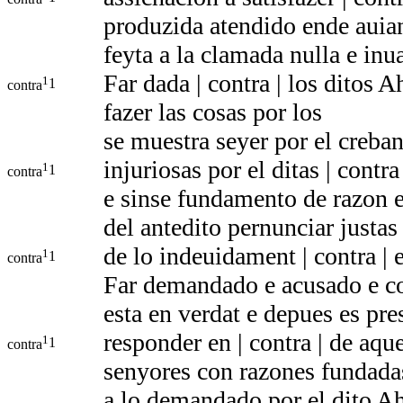
produzida atendido ende aui
feyta a la clamada nulla e in
Far dada | contra | los ditos 
1
1
contra
fazer las cosas por los
se muestra seyer por el creba
injuriosas por el ditas | contr
1
1
contra
e sinse fundamento de razon e 
del antedito pernunciar justas
de lo indeuidament | contra | 
1
1
contra
Far demandado e acusado e c
esta en verdat e depues es pres
responder en | contra | de aqu
1
1
contra
senyores con razones fundada
a lo demandado por el dito A