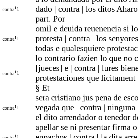
dado | contra | los ditos Ahar
1
1
contra
part. Por
omil e deuida reuenencia si lo
protesta | contra | los senyore
1
1
contra
todas e qualesquiere protesta
lo contrario fazien lo que no 
[jueces] e | contra | lures bie
1
1
contra
protestaciones que licitament
§ Et
sera cristiano jus pena de es
vegada que | contra | ninguna
1
1
contra
el dito arrendador o tenedor d
apellar se ni presentar firma 
enpachos | contra | la dita ar
1
1
contra