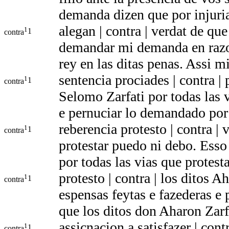
demanda dizen que por injuri
alegan | contra | verdat de q
1
1
contra
demandar mi demanda en raz
rey en las ditas penas. Assi m
sentencia prociades | contra |
1
1
contra
Selomo Zarfati por todas las 
e pernuciar lo demandado por
reberencia protesto | contra | 
1
1
contra
protestar puedo ni debo. Esso
por todas las vias que protes
protesto | contra | los ditos 
1
1
contra
espensas feytas e fazederas e 
que los ditos don Aharon Zarf
assicnacion a satisfazer | cont
1
1
contra