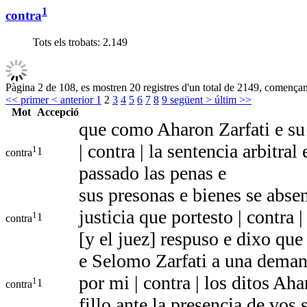
1
contra
Tots els trobats:
2.149
Pàgina 2 de 108, es mostren 20 registres d'un total de 2149, començant
<< primer
< anterior
1
2
3
4
5
6
7
8
9
següent >
últim >>
Mot
Accepció
que como Aharon Zarfati e su 
| contra | la sentencia arbit
1
1
contra
passado las penas e
sus presonas e bienes se abse
justicia que portesto | contra 
1
1
contra
[y el juez] respuso e dixo que
e Selomo Zarfati a una demand
por mi | contra | los ditos Ah
1
1
contra
fillo ante la presencia de vos