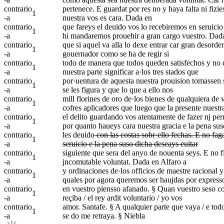
contrario
pertenece. E guardat por res no y haya falta ni fizie
1
-a
nuestra vos es cara. Dada en
contrario
que fareys el deuido vos lo recebiremos en seruicio 
1
-a
hi mandaremos prouehir a gran cargo vuestro. Dad
contrario
que si aquel va alla lo dexe entrar car gran desorden
1
-a
gouernador como se ha de regir si
contrario
todo de manera que todos queden satisfechos y no de
1
-a
nuestra parte significar a·los tres stados que
contrario
por·uentura de aquesta nuestra prouision tomassen si
1
-a
se les figura y que lo que a ello nos
contrario
mill florines de oro de·los bienes de qualquiera de vo
1
-a
cofres aplicadores que luego que la presente nuestr
contrario
el delito guardando vos atentamente de fazer nj perm
1
-a
por quanto haueys cara nuestra gracia e la pena su
contrario
les deuido
con las costas sobr·ello fechas. E no faga
1
-a
seruicio e la pena suso dicha deseays euitar
contrario
siguiente que sera del anyo de nouenta seys. E no fi
1
-a
jncomutable voluntat. Dada en Alfaro a
contrario
y ordinaciones de·los officios de maestre racional y 
1
-a
quales por agora queremos ser haujdas por express
contrario
en vuestro piensso afanado. § Quan vuestro seso con
1
-a
reçiba / el rey ardit voluntario / yo vos
contrario
amor. Santafe. § A qualquier parte que vaya / e todo
1
-a
se do me retraya. § Niebla