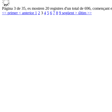
Pàgina 3 de 35, es mostren 20 registres d'un total de 696, començant en
<< primer
< anterior
1
2
3
4
5
6
7
8
9
següent >
últim >>