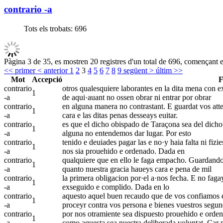
contrario -a
Tots els trobats:
696
Pàgina 3 de 35, es mostren 20 registres d'un total de 696, començant en
<< primer
< anterior
1
2
3
4
5
6
7
8
9
següent >
últim >>
Mot
Accepció
F
contrario
otros qualesquiere laborantes en la dita mena con ex
1
-a
de aqui·auant no ossen obrar ni entrar por obrar
contrario
en alguna manera no contrastant. E guardat vos atten
1
-a
cara e las ditas penas desseays euitar.
contrario
es que el dicho obispado de Taraçona sea del dicho a
1
-a
alguna no entendemos dar lugar. Por esto
contrario
tenido e deuiades pagar las e no·y haia falta ni fizie
1
-a
nos sia prouehido e ordenado. Dada en
contrario
qualquiere que en ello le faga empacho. Guardando 
1
-a
quanto nuestra gracia haueys cara e pena de mil
contrario
la primera obligacion por·el a·nos fecha. E no fagay
1
-a
exseguido e complido. Dada en lo
contrario
aquesto aquel buen recaudo que de vos confiamos en 
1
-a
proceyr contra vos persona e bienes vuestros segu
contrario
por nos otramiente sea dispuesto prouehido e ordena
1
-a
como aquesta sea nuestra deliberada voluntat. Car 