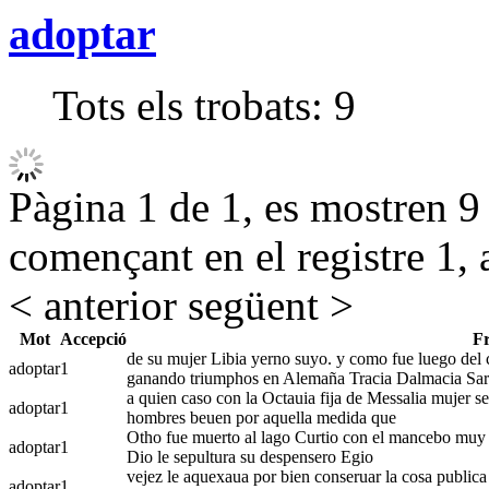
adoptar
Tots els trobats:
9
Pàgina 1 de 1, es mostren 9 r
començant en el registre 1, 
< anterior
següent >
Mot
Accepció
F
de su mujer Libia yerno suyo. y como fue luego del c
adoptar
1
ganando triumphos en Alemaña Tracia Dalmacia Sa
a quien caso con la Octauia fija de Messalia mujer se
adoptar
1
hombres beuen por aquella medida que
Otho fue muerto al lago Curtio con el mancebo muy no
adoptar
1
Dio le sepultura su despensero Egio
vejez le aquexaua por bien conseruar la cosa publica y
adoptar
1