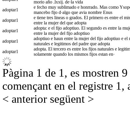
morio año .lxxij. de·la vida
e fecho muy sublimado e honrrado. Mas como Ysopo n
adoptar
1
mancebo fijo d·algo que avia nombre Enus
e tiene tres lineas o grados. El primero es entre el mi
adoptar
1
entre la mujer del que adopta
adopta: e el fijo adoptiuo. El segundo es entre la muj
adoptar
1
entre la mujer del fijo adoptiuo
adoptiuo e haun entre la mujer del fijo adoptiuo e el m
adoptar
1
naturales e legitimos del padre que adopta
adopta. El tercero es entre los fijos naturales e legiti
adoptar
1
solamente quando los mismos fijos estan en·
Pàgina 1 de 1, es mostren 9 r
començant en el registre 1, 
< anterior
següent >