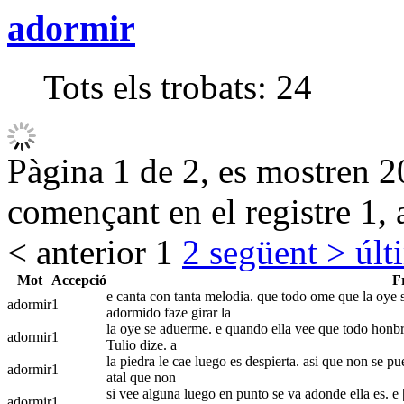
adormir
Tots els trobats:
24
Pàgina 1 de 2, es mostren 20
començant en el registre 1, 
< anterior
1
2
següent >
últ
Mot
Accepció
F
e canta con tanta melodia. que todo ome que la oye s
adormir
1
adormido faze girar la
la oye se aduerme. e quando ella vee que todo honbre
adormir
1
Tulio dize. a
la piedra le cae luego es despierta. asi que non se pue
adormir
1
atal que non
si vee alguna luego en punto se va adonde ella es. e |
adormir
1