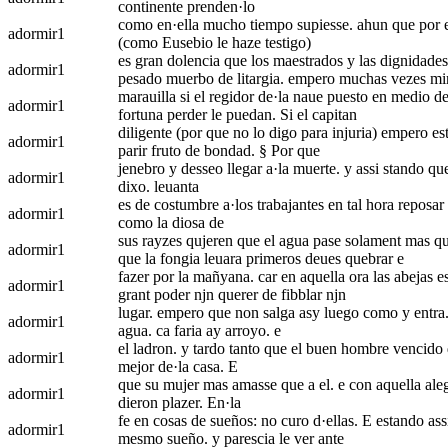
continente prenden·lo
como en·ella mucho tiempo supiesse. ahun que por es
adormir
1
(como Eusebio le haze testigo)
es gran dolencia que los maestrados y las dignidades 
adormir
1
pesado muerbo de litargia. empero muchas vezes mi
marauilla si el regidor de·la naue puesto en medio de
adormir
1
fortuna perder le puedan. Si el capitan
diligente (por que no lo digo para injuria) empero e
adormir
1
parir fruto de bondad. § Por que
jenebro y desseo llegar a·la muerte. y assi stando que
adormir
1
dixo. leuanta
es de costumbre a·los trabajantes en tal hora reposar
adormir
1
como la diosa de
sus rayzes qujeren que el agua pase solament mas qu
adormir
1
que la fongia leuara primeros deues quebrar e
fazer por la mañyana. car en aquella ora las abejas es
adormir
1
grant poder njn querer de fibblar njn
lugar. empero que non salga asy luego como y entra
adormir
1
agua. ca faria ay arroyo. e
el ladron. y tardo tanto que el buen hombre vencido d
adormir
1
mejor de·la casa. E
que su mujer mas amasse que a el. e con aquella alegri
adormir
1
dieron plazer. En·la
fe en cosas de sueños: no curo d·ellas. E estando ass
adormir
1
mesmo sueño. y parescia le ver ante