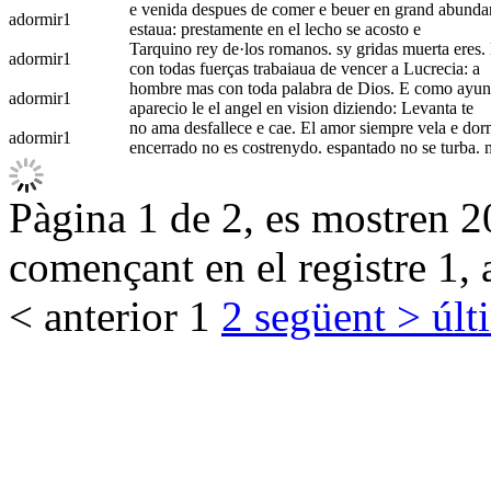
e venida despues de comer e beuer en grand abundan
adormir
1
estaua: prestamente en el lecho se acosto e
Tarquino rey de·los romanos. sy gridas muerta eres. 
adormir
1
con todas fuerças trabaiaua de vencer a Lucrecia: a
hombre mas con toda palabra de Dios. E como ayunas
adormir
1
aparecio le el angel en vision diziendo: Levanta te
no ama desfallece e cae. El amor siempre vela e dorm
adormir
1
encerrado no es costrenydo. espantado no se turba. 
Pàgina 1 de 2, es mostren 20
començant en el registre 1, 
< anterior
1
2
següent >
últ