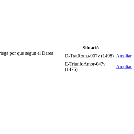
Situació
riega por que segun el Dares
D-TratRoma-007v (1498)
Ampliar
E-TriunfoAmor-047v
Ampliar
(1475)