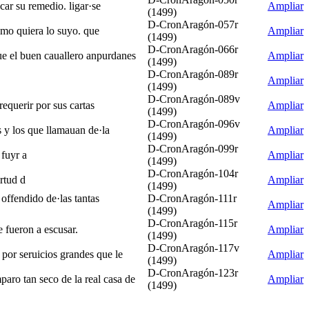
ar su remedio. ligar·se
Ampliar
(1499)
D-CronAragón-057r
omo quiera lo suyo. que
Ampliar
(1499)
D-CronAragón-066r
e el buen cauallero anpurdanes
Ampliar
(1499)
D-CronAragón-089r
Ampliar
(1499)
D-CronAragón-089v
requerir por sus cartas
Ampliar
(1499)
D-CronAragón-096v
 y los que llamauan de·la
Ampliar
(1499)
D-CronAragón-099r
 fuyr a
Ampliar
(1499)
D-CronAragón-104r
irtud d
Ampliar
(1499)
offendido de·las tantas
D-CronAragón-111r
Ampliar
(1499)
D-CronAragón-115r
 fueron a escusar.
Ampliar
(1499)
D-CronAragón-117v
 por seruicios grandes que le
Ampliar
(1499)
D-CronAragón-123r
paro tan seco de la real casa de
Ampliar
(1499)