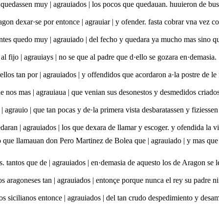
 quedassen muy | agrauiados | los pocos que quedauan. huuieron de busc
on dexar·se por entonce | agrauiar | y ofender. fasta cobrar vna vez c
tes quedo muy | agrauiado | del fecho y quedara ya mucho mas sino qu
al fijo | agrauiays | no se que al padre que d·ello se gozara en·demasia.
ellos tan por | agrauiados | y offendidos que acordaron a·la postre de le 
e nos mas | agrauiaua | que venian sus desonestos y desmedidos criados
 | agrauio | que tan pocas y de·la primera vista desbaratassen y fiziessen
daran | agrauiados | los que dexara de llamar y escoger. y ofendida la v
o que llamauan don Pero Martinez de Bolea que | agrauiado | y mas que 
 tantos que de | agrauiados | en·demasia de aquesto los de Aragon se le
los aragoneses tan | agrauiados | entonçe porque nunca el rey su padre ni
os sicilianos entonce | agrauiados | del tan crudo despedimiento y desam