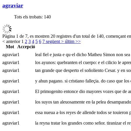
agraviar
Tots els trobats:
140
Pàgina 1 de 7, es mostren 20 registres d'un total de 140, començant en 
< anterior
1
2
3
4
5
6
7
següent >
últim >>
Mot
Accepció
agraviar
1
leal fiel e justa e qu·el dicho Matheu Simon non sea 
agraviar
1
los ayunos: quebranten el cuerpo: e el cilicio le aprem
agraviar
1
tan grande que desperto el soñoliento Cesar. y en son
agraviar
1
y ahun pagano. si cristiano falleçia. do caso que los 
agraviar
1
El primogenito entonce dio mayores vozes que de ant
agraviar
1
los suyos tan aleuosamente en·la pelea desamparado 
agraviar
1
essa nueua a·los reyes de allende todos se touieron p
agraviar
1
la reyna tratar los grandes como señor. tiranizar el r