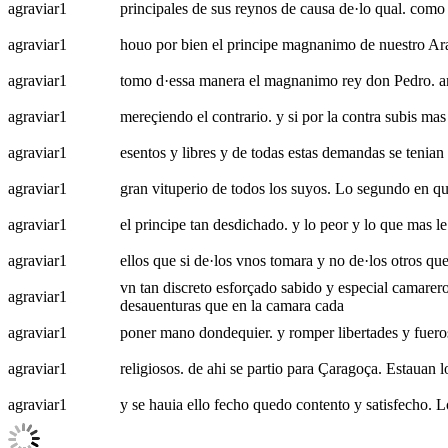
agraviar
1
principales de sus reynos de causa de·lo qual. como
agraviar
1
houo por bien el principe magnanimo de nuestro Arag
agraviar
1
tomo d·essa manera el magnanimo rey don Pedro. an
agraviar
1
mereçiendo el contrario. y si por la contra subis mas 
agraviar
1
esentos y libres y de todas estas demandas se tenian 
agraviar
1
gran vituperio de todos los suyos. Lo segundo en qu
agraviar
1
el principe tan desdichado. y lo peor y lo que mas le
agraviar
1
ellos que si de·los vnos tomara y no de·los otros que
vn tan discreto esforçado sabido y especial camarer
agraviar
1
desauenturas que en la camara cada
agraviar
1
poner mano dondequier. y romper libertades y fueros.
agraviar
1
religiosos. de ahi se partio para Çaragoça. Estauan 
agraviar
1
y se hauia ello fecho quedo contento y satisfecho. L