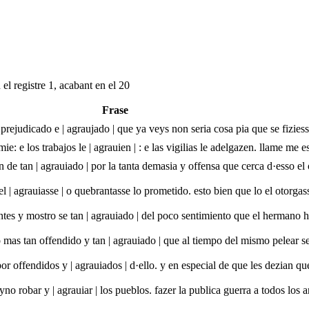
el registre 1, acabant en el 20
Frase
prejudicado e | agraujado | que ya veys non seria cosa pia que se fizies
ie: e los trabajos le | agrauien | : e las vigilias le adelgazen. llame me e
 de tan | agrauiado | por la tanta demasia y offensa que cerca d·esso el 
el | agrauiasse | o quebrantasse lo prometido. esto bien que lo el otorgass
es y mostro se tan | agrauiado | del poco sentimiento que el hermano ha
mas tan offendido y tan | agrauiado | que al tiempo del mismo pelear s
or offendidos y | agrauiados | d·ello. y en especial de que les dezian qu
eyno robar y | agrauiar | los pueblos. fazer la publica guerra a todos los