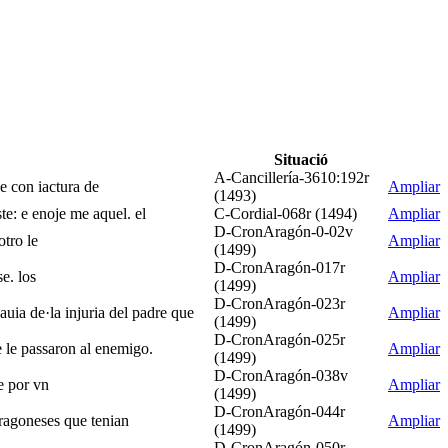
Situació
A-Cancillería-3610:192r
se con iactura de
Ampliar
(1493)
ste: e enoje me aquel. el
C-Cordial-068r (1494)
Ampliar
D-CronAragón-0-02v
otro le
Ampliar
(1499)
D-CronAragón-017r
e. los
Ampliar
(1499)
D-CronAragón-023r
uia de·la injuria del padre que
Ampliar
(1499)
D-CronAragón-025r
e le passaron al enemigo.
Ampliar
(1499)
D-CronAragón-038v
e por vn
Ampliar
(1499)
D-CronAragón-044r
 aragoneses que tenian
Ampliar
(1499)
D-CronAragón-050r