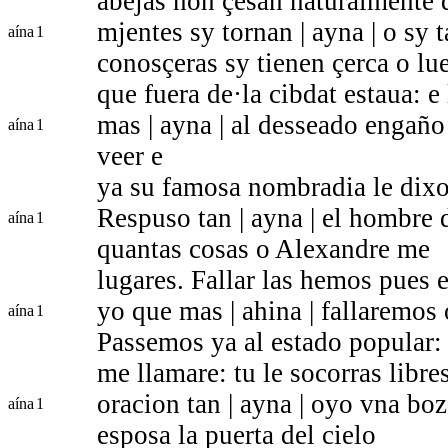
abejas non çesan naturalmente d
mjentes sy tornan | ayna | o sy 
aína
1
conosçeras sy tienen çerca o lu
que fuera de·la cibdat estaua: e
mas | ayna | al desseado engaño 
aína
1
veer e
ya su famosa nombradia le dixo
Respuso tan | ayna | el hombre 
aína
1
quantas cosas o Alexandre me
lugares. Fallar las hemos pues e
yo que mas | ahina | fallaremos o
aína
1
Passemos ya al estado popular: 
me llamare: tu le socorras libre
oracion tan | ayna | oyo vna bo
aína
1
esposa la puerta del cielo