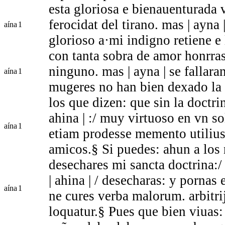
esta gloriosa e bienauenturada 
ferocidat del tirano. mas | ayna 
aína
1
glorioso a·mi indigno retiene e 
con tanta sobra de amor honrras
ninguno. mas | ayna | se fallar
aína
1
mugeres no han bien dexado la 
los que dizen: que sin la doctri
ahina | :/ muy virtuoso en vn s
aína
1
etiam prodesse memento utilius
amicos.§ Si puedes: ahun a los
desechares mi sancta doctrina:/
| ahina | / desecharas: y pornas
aína
1
ne cures verba malorum. arbitri
loquatur.§ Pues que bien viuas: