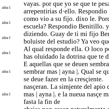
vayas. por que yo se que te pesar
aína
1
arrepentirias d·ello. Respondio 
como vio a su fijo. dixo le. Porq
aína
1
escuela? Respondio Benitillo. 
diziendo. Guay de ti mi fijo Ben
aína
1
boluiste del estudio? Ya veo que
Al qual responde ella. O loco po
aína
1
has oluidado la dotrina que te 
E aquellas que se deuen sembra
sembrar mas | ayna |. Qual se 
aína
1
se deue fazer en la cresçiente.
nasçeran. La simjente del apio 
mas | ayna |. e la nueua nasçe 
aína
1
fasta la fin de