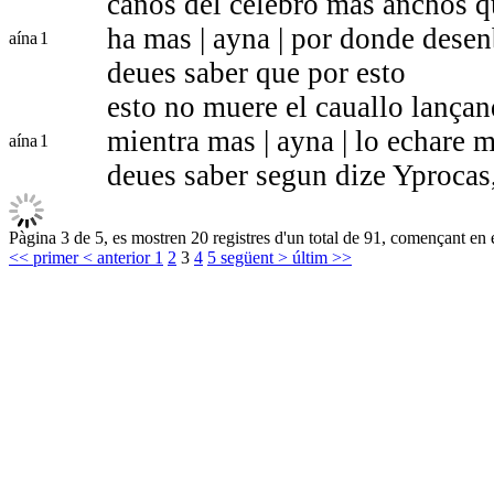
caños del celebro mas anchos q
ha mas | ayna | por donde desenb
aína
1
deues saber que por esto
esto no muere el cauallo lança
mientra mas | ayna | lo echare 
aína
1
deues saber segun dize Yprocas
Pàgina 3 de 5, es mostren 20 registres d'un total de 91, començant en e
<< primer
< anterior
1
2
3
4
5
següent >
últim >>