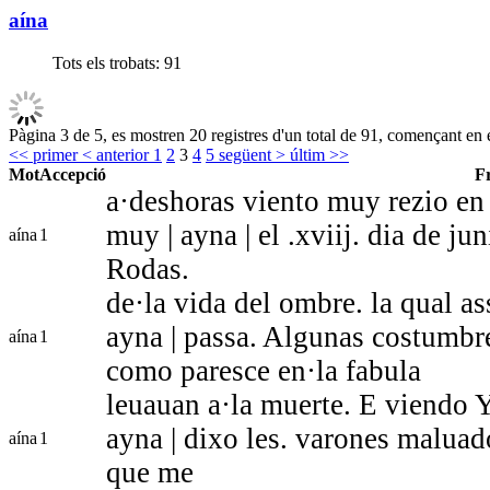
aína
Tots els trobats:
91
Pàgina 3 de 5, es mostren 20 registres d'un total de 91, començant en e
<< primer
< anterior
1
2
3
4
5
següent >
últim >>
Mot
Accepció
F
a·deshoras viento muy rezio en 
muy | ayna | el .xviij. dia de j
aína
1
Rodas.
de·la vida del ombre. la qual as
ayna | passa. Algunas costumbr
aína
1
como paresce en·la fabula
leuauan a·la muerte. E viendo Y
ayna | dixo les. varones maluad
aína
1
que me