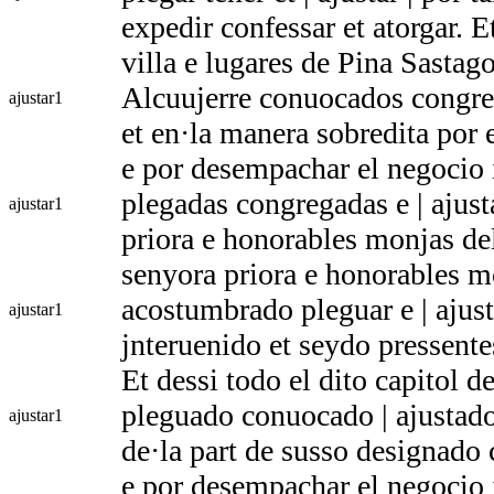
expedir confessar et atorgar. E
villa e lugares de Pina Sasta
Alcuujerre conuocados congrega
ajustar
1
et en·la manera sobredita por 
e por desempachar el negocio 
plegadas congregadas e | ajusta
ajustar
1
priora e honorables monjas del
senyora priora e honorables m
acostumbrado pleguar e | ajust
ajustar
1
jnteruenido et seydo pressente
Et dessi todo el dito capitol 
pleguado conuocado | ajustado
ajustar
1
de·la part de susso designado 
e por desempachar el negocio 