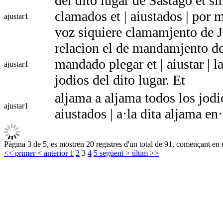
del dito lugar de Sastago et si
clamados et | aiustados | por 
ajustar
1
voz siquiere clamamjento de J
relacion el de mandamjento de
mandado plegar et | aiustar | l
ajustar
1
jodios del dito lugar. Et
aljama a aljama todos los jodio
ajustar
1
aiustados | a·la dita aljama en
Pàgina 3 de 5, es mostren 20 registres d'un total de 91, començant en e
<< primer
< anterior
1
2
3
4
5
següent >
últim >>