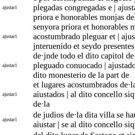
plegadas congregadas e | ajusta
ajustar
1
priora e honorables monjas de
senyora priora et honorables 
acostumbrado pleguar et | ajus
ajustar
1
jnteruenido et seydo presentes
de·jnde todo el dito capitol d
pleguado conuocado | ajustado 
ajustar
1
dito monesterio de la part de
et lugares acostumbrados de·la 
aiustados | al dito concello si
ajustar
1
de·la
de judios de·la dita villa se h
ajustar
1
aiustar | se al dito concello si