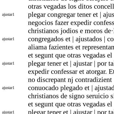
otras vegadas los ditos conce
plegar congregar tener et | ajus
ajustar
1
negocios fazer expedir confess
christianos jodios e moros de·
congregados et | ajustados | co
ajustar
1
aliama fazientes et representa
et segunt que otras vegadas el
plegar tener et | ajustar | por 
ajustar
1
expedir confessar et atorgar. E
no discrepant nj contradizient
conuocado plegado et | ajusta
ajustar
1
christianos de signo seruicio s
et segunt que otras vegadas el
plegar tener et | ajustar | por 
ajustar
1