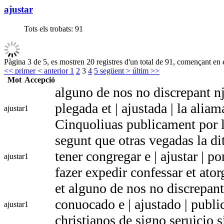
ajustar
Tots els trobats:
91
Pàgina 3 de 5, es mostren 20 registres d'un total de 91, començant en e
<< primer
< anterior
1
2
3
4
5
següent >
últim >>
Mot
Accepció
alguno de nos no discrepant n
plegada et | ajustada | la alia
ajustar
1
Cinquoliuas publicament por 
segunt que otras vegadas la d
tener congregar e | ajustar | p
ajustar
1
fazer expedir confessar et ator
et alguno de nos no discrepant
conuocado e | ajustado | publ
ajustar
1
christianos de signo serujcio 