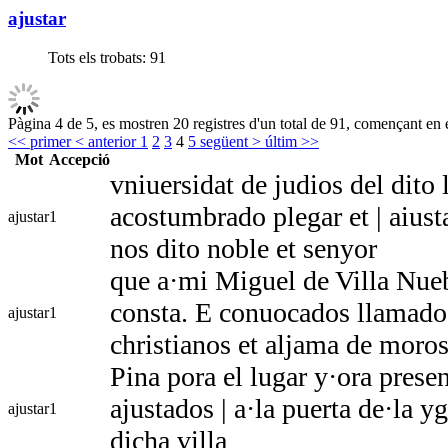
ajustar
Tots els trobats:
91
Pàgina 4 de 5, es mostren 20 registres d'un total de 91, començant en e
<< primer
< anterior
1
2
3
4
5
següent >
últim >>
Mot
Accepció
vniuersidat de judios del dito 
acostumbrado plegar et | aiusta
ajustar
1
nos dito noble et senyor
que a·mi Miguel de Villa Nueb
consta. E conuocados llamados 
ajustar
1
christianos et aljama de moros
Pina pora el lugar y·ora presen
ajustados | a·la puerta de·la y
ajustar
1
dicha villa