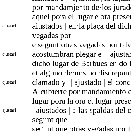
por mandamjento de·los jurad
aquel pora el lugar e ora prese
aiustados | en·la plaça del dic
ajustar
1
vegadas por
e segunt otras vegadas por tal
acostumbran plegar e· | ajusta
ajustar
1
dicho lugar de Barbues en do 
et alguno de·nos no discrepan
clamado y· | ajustado | el conc
ajustar
1
Alcubierre por mandamiento de
lugar pora la ora et lugar pres
| aiustados | a·las spaldas del 
ajustar
1
segunt que
segunt que otras vegadas por t