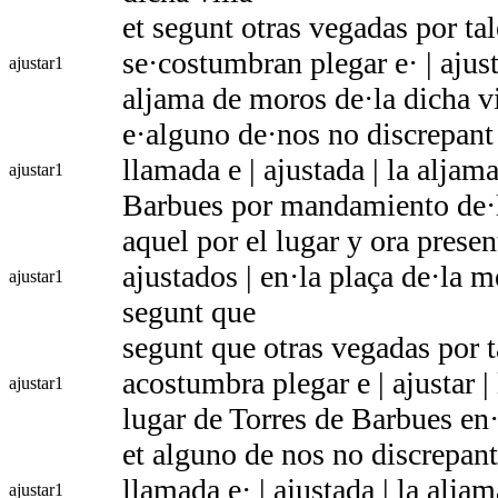
et segunt otras vegadas por ta
se·costumbran plegar e· | ajust
ajustar
1
aljama de moros de·la dicha vi
e·alguno de·nos no discrepant
llamada e | ajustada | la alja
ajustar
1
Barbues por mandamiento de·l
aquel por el lugar y ora presen
ajustados | en·la plaça de·la m
ajustar
1
segunt que
segunt que otras vegadas por t
acostumbra plegar e | ajustar 
ajustar
1
lugar de Torres de Barbues en
et alguno de nos no discrepant
llamada e· | ajustada | la alj
ajustar
1