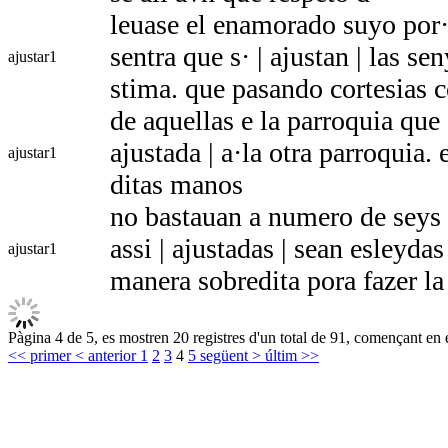
leuase el enamorado suyo por·
sentra que s· | ajustan | las s
ajustar
1
stima. que pasando cortesias
de aquellas e la parroquia que 
ajustada | a·la otra parroquia.
ajustar
1
ditas manos
no bastauan a numero de seys e
assi | ajustadas | sean esleydas
ajustar
1
manera sobredita pora fazer la
Pàgina 4 de 5, es mostren 20 registres d'un total de 91, començant en e
<< primer
< anterior
1
2
3
4
5
següent >
últim >>