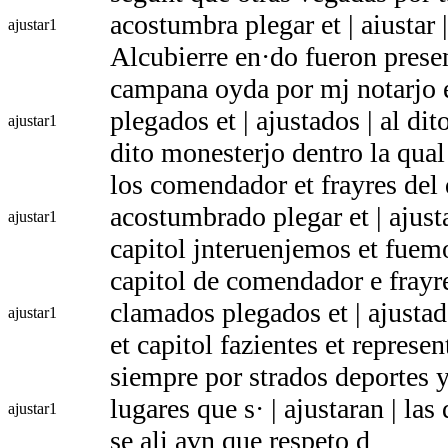
acostumbra plegar et | aiustar 
ajustar
1
Alcubierre en·do fueron prese
campana oyda por mj notarjo 
plegados et | ajustados | al dit
ajustar
1
dito monesterjo dentro la qual
los comendador et frayres del
acostumbrado plegar et | ajusta
ajustar
1
capitol jnteruenjemos et fuem
capitol de comendador e frayre
clamados plegados et | ajustado
ajustar
1
et capitol fazientes et repres
siempre por strados deportes y
lugares que s· | ajustaran | la
ajustar
1
se ali avn que respeto d