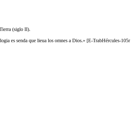
erra (siglo II).
ologia es senda que lieua los omnes a Dios.» [E-TrabHércules-105r