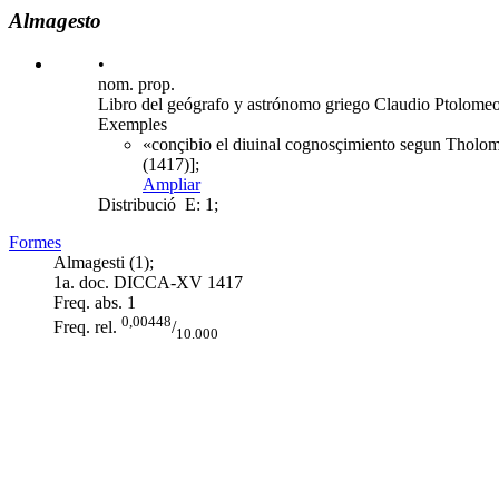
Almagesto
•
nom. prop.
Libro del geógrafo y astrónomo griego Claudio Ptolomeo, 
Exemples
«conçibio el diuinal cognosçimiento segun Tholome
(1417)];
Ampliar
Distribució
E: 1;
Formes
Almagesti (1);
1a. doc. DICCA-XV
1417
Freq. abs.
1
0,00448
Freq. rel.
/
10.000