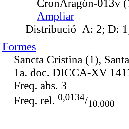
CronAragón-013v (
Ampliar
Distribució
A: 2; D: 1
Formes
Sancta Cristina (1), Santa
1a. doc. DICCA-XV
141
Freq. abs.
3
0,0134
Freq. rel.
/
10.000