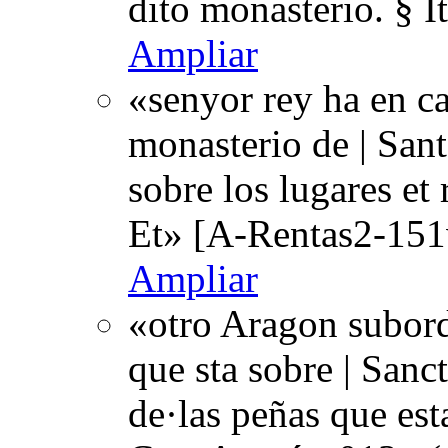
dito monasterio. § 
Ampliar
«senyor rey ha en ca
monasterio de | San
sobre los lugares et
Et» [A-Rentas2-151
Ampliar
«otro Aragon subord
que sta sobre | Sanct
de·las peñas que est